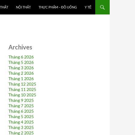
 THẤT
NỘI THẤT
THỰC PHẨM – ĐỒ UỐNG
Y TẾ
Archives
Tháng 6 2026
Tháng 5 2026
Tháng 3 2026
Tháng 2 2026
Tháng 1 2026
Tháng 12 2025
Tháng 11 2025
Tháng 10 2025
Tháng 9 2025
Tháng 7 2025
Tháng 6 2025
Tháng 5 2025
Tháng 4 2025
Tháng 3 2025
Tháng 2 2025