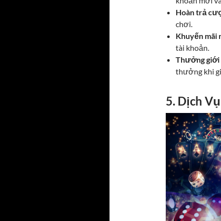
khoản mới và
Hoàn trả cư
chơi.
Khuyến mãi n
tài khoản.
Thưởng giới 
thưởng khi gi
5. Dịch V