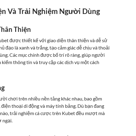
iện Và Trải Nghiệm Người Dùng
Thân Thiện
bet được thiết kế với giao diện thân thiện và dễ sử
ủ đạo là xanh và trắng, tạo cảm giác dễ chịu và thoải
ùng. Các mục chính được bố trí rõ ràng, giúp người
 kiếm thông tin và truy cập các dịch vụ một cách
ng
ười chơi trên nhiều nền tảng khác nhau, bao gồm
 điện thoại di động và máy tính bảng. Dù bạn đang
ị nào, trải nghiệm cá cược trên Kubet đều mượt mà
 ngại.