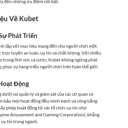
vụ đến những ưu điểm nổi bật.
iệu Về Kubet
Sự Phát Triển
h lập với mục tiêu mang đến cho người chơi một
 trực tuyến an toàn, uy tín và chất lượng. Với nhiều
 trong lĩnh vực cá cược, Kubet không ngừng phát
, phục vụ hàng triệu người chơi trên toàn thế giới.
 Hoạt Động
 dưới sự quản lý và giám sát của các cơ quan có
 bảo mọi hoạt động đều minh bạch và công bằng.
iấy phép hoạt động từ các tổ chức uy tín như
pine Amusement and Gaming Corporation), khẳng
ự uy tín trong ngành.