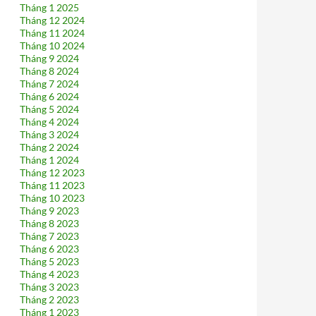
Tháng 1 2025
Tháng 12 2024
Tháng 11 2024
Tháng 10 2024
Tháng 9 2024
Tháng 8 2024
Tháng 7 2024
Tháng 6 2024
Tháng 5 2024
Tháng 4 2024
Tháng 3 2024
Tháng 2 2024
Tháng 1 2024
Tháng 12 2023
Tháng 11 2023
Tháng 10 2023
Tháng 9 2023
Tháng 8 2023
Tháng 7 2023
Tháng 6 2023
Tháng 5 2023
Tháng 4 2023
Tháng 3 2023
Tháng 2 2023
Tháng 1 2023