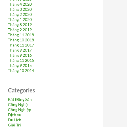
Tháng 4 2020
Tháng 3 2020
Tháng 2 2020
Tháng 1 2020
Tháng 8 2019
Tháng 2 2019
Tháng 11 2018
Tháng 10 2018
Tháng 11 2017
Tháng 9 2017
Tháng 9 2016
Tháng 11 2015
Tháng 9 2015
Tháng 10 2014
Categories
Bất Động Sản
Công Nghệ
Công Nghiệp
Dịch vụ
Du Lịch
Giải Trí