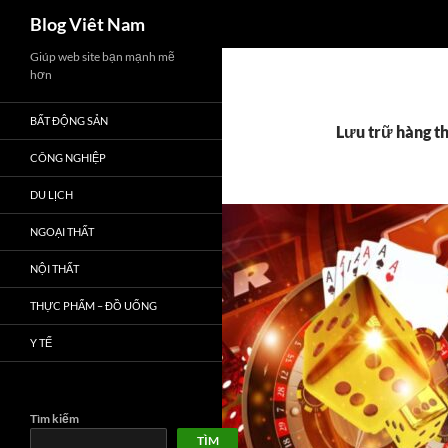
Tìm
Blog Viêt Nam
kiếm
Chuyển
Giúp web site bạn mạnh mẽ
hơn
đến
nội
BẤT ĐỘNG SẢN
dung
Lưu trữ hàng t
CÔNG NGHIỆP
DU LỊCH
NGOẠI THẤT
NỘI THẤT
THỰC PHẨM – ĐỒ UỐNG
Y TẾ
Tìm kiếm
TÌM