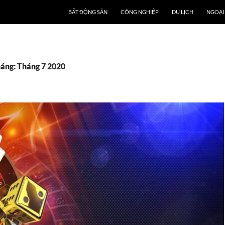
BẤT ĐỘNG SẢN
CÔNG NGHIỆP
DU LỊCH
NGOẠI
háng: Tháng 7 2020