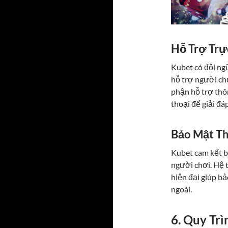
Hỗ Trợ Trự
Kubet có đội ng
hỗ trợ người chơ
phận hỗ trợ thô
thoại để giải đá
Bảo Mật Th
Kubet cam kết b
người chơi. Hệ 
hiện đại giúp bả
ngoài.
6. Quy Trì