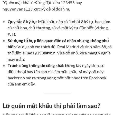
“Quên mật khẩu”. Đừng đặt kiểu
hay
123456
, cực kỳ dễ bị đoán ra.
nguyenvana123
Quy tắc 8 ký tự:
Mật khẩu nên có ít nhất 8 ký tự, bao gồm
cả chữ hoa, chữ thường, số và một ký tự đặc biệt (ví dụ:
,
@
,
).
#
!
Sử dụng tổ hợp liên quan đến cá nhân nhưng không phổ
biến:
Ví dụ anh em thích đội Real Madrid và sinh năm 88, có
thể đặt là
. Vừa dễ nhớ, vừa mang ý nghĩa
Real@1988#Win
may mắn.
Tránh dùng thông tin công khai:
Đừng lấy ngày sinh, số
điện thoại hay tên con cái làm mật khẩu, vì mấy cái này
hacker nó mò ra trong vòng một nốt nhạc trên Facebook
của anh em đấy.
Lỡ quên mật khẩu thì phải làm sao?
Nếu anh em lỡ “đổi xong rồi quên luôn” (chuyện này mình gặp