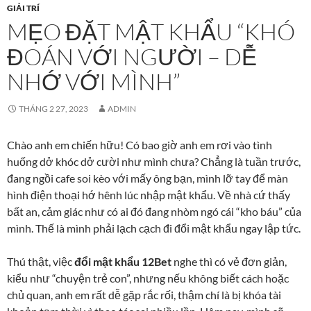
GIẢI TRÍ
MẸO ĐẶT MẬT KHẨU “KHÓ
ĐOÁN VỚI NGƯỜI – DỄ
NHỚ VỚI MÌNH”
THÁNG 2 27, 2023
ADMIN
Chào anh em chiến hữu! Có bao giờ anh em rơi vào tình
huống dở khóc dở cười như mình chưa? Chẳng là tuần trước,
đang ngồi cafe soi kèo với mấy ông bạn, mình lỡ tay để màn
hình điện thoại hớ hênh lúc nhập mật khẩu. Về nhà cứ thấy
bất an, cảm giác như có ai đó đang nhòm ngó cái “kho báu” của
mình. Thế là mình phải lạch cạch đi đổi mật khẩu ngay lập tức.
Thú thật, việc
đổi mật khẩu 12Bet
nghe thì có vẻ đơn giản,
kiểu như “chuyện trẻ con”, nhưng nếu không biết cách hoặc
chủ quan, anh em rất dễ gặp rắc rối, thậm chí là bị khóa tài