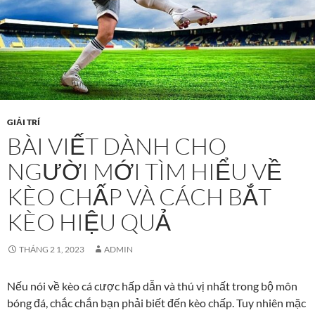
GIẢI TRÍ
BÀI VIẾT DÀNH CHO
NGƯỜI MỚI TÌM HIỂU VỀ
KÈO CHẤP VÀ CÁCH BẮT
KÈO HIỆU QUẢ
THÁNG 2 1, 2023
ADMIN
Nếu nói về kèo cá cược hấp dẫn và thú vị nhất trong bộ môn
bóng đá, chắc chắn bạn phải biết đến kèo chấp. Tuy nhiên mặc