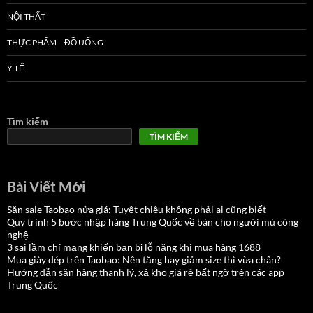
NỘI THẤT
THỰC PHẨM – ĐỒ UỐNG
Y TẾ
Tìm kiếm
TÌM KIẾM
Bài Viết Mới
Săn sale Taobao nửa giá: Tuyệt chiêu không phải ai cũng biết
Quy trình 5 bước nhập hàng Trung Quốc về bán cho người mù công
nghệ
3 sai lầm chí mạng khiến bạn bị lỗ nặng khi mua hàng 1688
Mua giày dép trên Taobao: Nên tăng hay giảm size thì vừa chân?
Hướng dẫn săn hàng thanh lý, xả kho giá rẻ bất ngờ trên các app
Trung Quốc