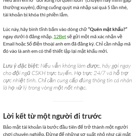
thường xuyên), đừng cuống quýt mà nhập sai quá 5 lần nhé,
tài khoản bị khóa thì phiền lắm.
Lúc này, hãy bình tĩnh bấm vào dòng chữ
“Quên mật khẩu?”
ngay dưới ô đăng nhập.
12Bet
sẽ gửi một mã xác nhận về
Email hoặc Số điện thoại anh em đã đăng ký. Chỉ cần nhập mã
đó vào là anh em có thể thiết lập lại mật khẩu mới.
Lưu ý đặc biệt:
Nếu vẫn không làm được, hãy gọi ngay
cho đội ngũ CSKH trực tuyến. Họ trực 24/7 và hỗ trợ
cực nhiệt tình. Chỉ cần cung cấp đúng thông tin cá nhân
là họ xử lý trong vòng một nốt nhạc.
Lời kết từ một người đi trước
Bảo mật tài khoản là bước đầu tiên để trở thành một người
chơi chuyên nghiệp. Đừng để những sơ suất nhỏ như cái mật