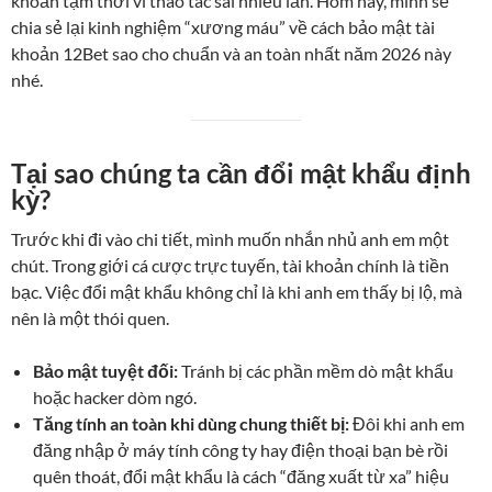
khoản tạm thời vì thao tác sai nhiều lần. Hôm nay, mình sẽ
chia sẻ lại kinh nghiệm “xương máu” về cách bảo mật tài
khoản 12Bet sao cho chuẩn và an toàn nhất năm 2026 này
nhé.
Tại sao chúng ta cần đổi mật khẩu định
kỳ?
Trước khi đi vào chi tiết, mình muốn nhắn nhủ anh em một
chút. Trong giới cá cược trực tuyến, tài khoản chính là tiền
bạc. Việc đổi mật khẩu không chỉ là khi anh em thấy bị lộ, mà
nên là một thói quen.
Bảo mật tuyệt đối:
Tránh bị các phần mềm dò mật khẩu
hoặc hacker dòm ngó.
Tăng tính an toàn khi dùng chung thiết bị:
Đôi khi anh em
đăng nhập ở máy tính công ty hay điện thoại bạn bè rồi
quên thoát, đổi mật khẩu là cách “đăng xuất từ xa” hiệu