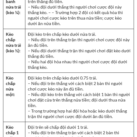
banh
trên thắng đủ tiền.
nửa trái
– Nếu đội dưới thắng thì người chơi cược đội này
(kèo ¼):
thắng kèo. – – Trường hợp 2 đội có kết quả hòa thì
người chơi cược kèo trên thua nửa tiền; cược kèo
dưới ăn nửa tiền.
Kèo
Đội kèo trên chấp kèo dưới nửa trái.
chấp
– Nếu đội trên thắng trận thì người chơi cược đội này
nửa trái
ăn đủ tiền.
(kèo ½):
– Nếu đội dưới thắng trận thì người chơi đặt kèo dưới
thắng đủ tiền.
– Nếu hai đội hòa nhau thì người chơi cược đội dưới
thắng kèo.
Kèo
Đội kèo trên chấp kèo dưới 0.75 trái.
chấp
– Nếu đội trên thắng với cách biệt 2 bàn thì người
nửa
chơi cược kèo này ăn đủ tiền.
một:
– Nếu đội kèo trên thắng với cách biệt 1 bàn thì người
chơi đặt cửa trên thắng nửa tiền; đội dưới thua nửa
tiền.
– Trong trường hợp hai đội hòa hoặc kèo dưới thắng
trận thì người chơi cược đội dưới ăn đủ tiền.
Kèo
Đội trên sẽ chấp đội dưới 1 trái.
chấp 1
– Nếu đội trên thắng trận với cách biệt 2 bàn thì