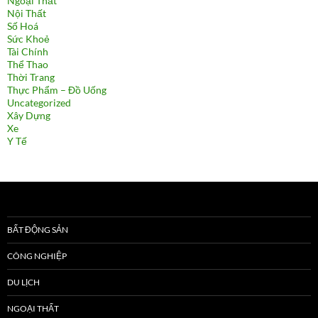
Ngoại Thất
Nội Thất
Số Hoá
Sức Khoẻ
Tài Chính
Thể Thao
Thời Trang
Thực Phẩm – Đồ Uống
Uncategorized
Xây Dựng
Xe
Y Tế
BẤT ĐỘNG SẢN
CÔNG NGHIỆP
DU LỊCH
NGOẠI THẤT