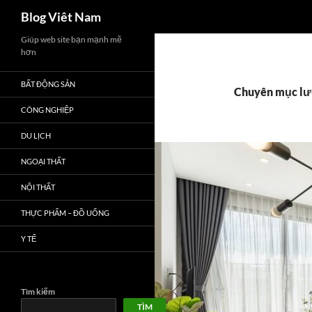
Tìm
Blog Viêt Nam
kiếm
Chuyển
Giúp web site bạn mạnh mẽ
hơn
đến
nội
BẤT ĐỘNG SẢN
dung
Chuyên mục lưu
CÔNG NGHIỆP
DU LỊCH
NGOẠI THẤT
NỘI THẤT
THỰC PHẨM – ĐỒ UỐNG
Y TẾ
Tìm kiếm
TÌM