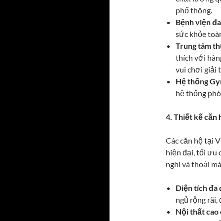
phổ thông.
Bệnh viện đa
sức khỏe toàn
Trung tâm t
thích với hàn
vui chơi giải 
Hệ thống Gym
hệ thống phòn
4. Thiết kế căn 
Các căn hộ tại 
hiện đại, tối ư
nghi và thoải má
Diện tích đa 
ngủ rộng rãi,
Nội thất cao 