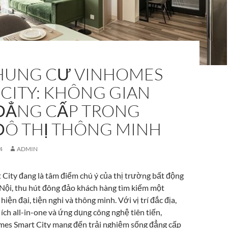
HUNG CƯ VINHOMES
CITY: KHÔNG GIAN
ĐẲNG CẤP TRONG
ĐÔ THỊ THÔNG MINH
4
ADMIN
City đang là tâm điểm chú ý của thị trường bất động
 Nội, thu hút đông đảo khách hàng tìm kiếm một
iện đại, tiện nghi và thông minh. Với vị trí đắc địa,
n ích all-in-one và ứng dụng công nghệ tiên tiến,
es Smart City mang đến trải nghiệm sống đẳng cấp