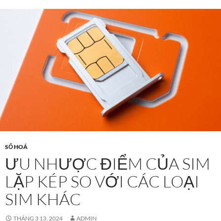
SỐ HOÁ
ƯU NHƯỢC ĐIỂM CỦA SIM
LẶP KÉP SO VỚI CÁC LOẠI
SIM KHÁC
THÁNG 3 13, 2024
ADMIN