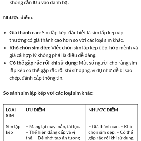
không cần lưu vào danh bạ.
Nhược điểm:
Giá thành cao:
Sim lặp kép, đặc biệt là sim lặp kép vip,
thường có giá thành cao hơn so với các loại sim khác.
Khó chọn sim đẹp:
Việc chọn sim lặp kép đẹp, hợp mệnh và
giá cả hợp lý không phải là điều dễ dàng.
Có thể gặp rắc rối khi sử dụng:
Một số người cho rằng sim
lặp kép có thể gặp rắc rối khi sử dụng, ví dụ như dễ bị sao
chép, đánh cắp thông tin.
So sánh sim lặp kép với các loại sim khác:
LOẠI
ƯU ĐIỂM
NHƯỢC ĐIỂM
SIM
Sim lặp
– Mang lại may mắn, tài lộc.
– Giá thành cao. – Khó
kép
– Thể hiện đẳng cấp và vị
chọn sim đẹp. – Có thể
thế. – Dễ nhớ, tạo ấn tượng
gặp rắc rối khi sử dụng.