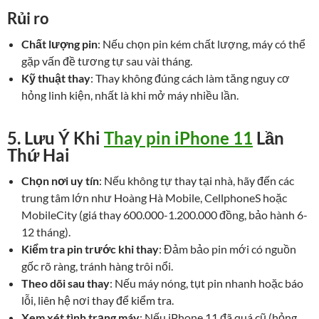
Rủi ro
Chất lượng pin
: Nếu chọn pin kém chất lượng, máy có thể
gặp vấn đề tương tự sau vài tháng.
Kỹ thuật thay
: Thay không đúng cách làm tăng nguy cơ
hỏng linh kiện, nhất là khi mở máy nhiều lần.
5. Lưu Ý Khi
Thay pin iPhone 11
Lần
Thứ Hai
Chọn nơi uy tín
: Nếu không tự thay tại nhà, hãy đến các
trung tâm lớn như Hoàng Hà Mobile, CellphoneS hoặc
MobileCity (giá thay 600.000-1.200.000 đồng, bảo hành 6-
12 tháng).
Kiểm tra pin trước khi thay
: Đảm bảo pin mới có nguồn
gốc rõ ràng, tránh hàng trôi nổi.
Theo dõi sau thay
: Nếu máy nóng, tụt pin nhanh hoặc báo
lỗi, liên hệ nơi thay để kiểm tra.
Xem xét tình trạng máy
: Nếu iPhone 11 đã quá cũ (hỏng