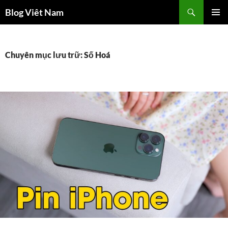
Chuyển
Tìm
Blog Viêt Nam
đến
kiếm
TRÌNH
nội
ĐƠN CƠ
dung
SỞ
Chuyên mục lưu trữ: Số Hoá