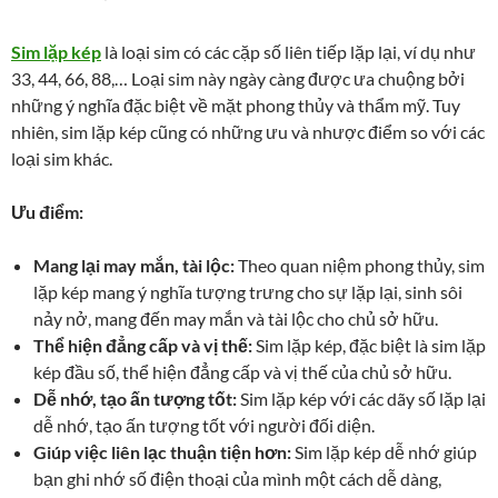
Sim lặp kép
là loại sim có các cặp số liên tiếp lặp lại, ví dụ như
33, 44, 66, 88,… Loại sim này ngày càng được ưa chuộng bởi
những ý nghĩa đặc biệt về mặt phong thủy và thẩm mỹ. Tuy
nhiên, sim lặp kép cũng có những ưu và nhược điểm so với các
loại sim khác.
Ưu điểm:
Mang lại may mắn, tài lộc:
Theo quan niệm phong thủy, sim
lặp kép mang ý nghĩa tượng trưng cho sự lặp lại, sinh sôi
nảy nở, mang đến may mắn và tài lộc cho chủ sở hữu.
Thể hiện đẳng cấp và vị thế:
Sim lặp kép, đặc biệt là sim lặp
kép đầu số, thể hiện đẳng cấp và vị thế của chủ sở hữu.
Dễ nhớ, tạo ấn tượng tốt:
Sim lặp kép với các dãy số lặp lại
dễ nhớ, tạo ấn tượng tốt với người đối diện.
Giúp việc liên lạc thuận tiện hơn:
Sim lặp kép dễ nhớ giúp
bạn ghi nhớ số điện thoại của mình một cách dễ dàng,