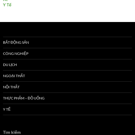
Y Tế
BẤT ĐỘNG SẢN
CÔNG NGHIỆP
DU LỊCH
NGOẠI THẤT
NỘI THẤT
THỰC PHẨM – ĐỒ UỐNG
Y TẾ
Tìm kiếm