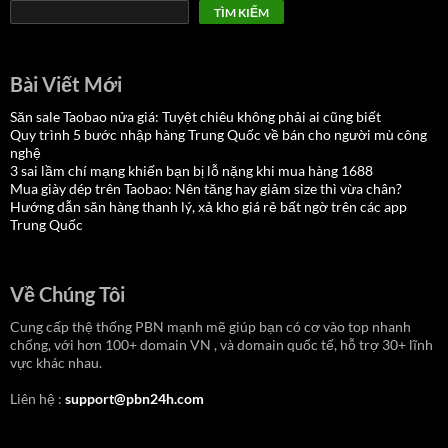
TÌM KIẾM
Bài Viết Mới
Săn sale Taobao nửa giá: Tuyệt chiêu không phải ai cũng biết
Quy trình 5 bước nhập hàng Trung Quốc về bán cho người mù công
nghệ
3 sai lầm chí mạng khiến bạn bị lỗ nặng khi mua hàng 1688
Mua giày dép trên Taobao: Nên tăng hay giảm size thì vừa chân?
Hướng dẫn săn hàng thanh lý, xả kho giá rẻ bất ngờ trên các app
Trung Quốc
Về Chúng Tôi
Cung cấp thệ thống PBN mạnh mẽ giúp bạn có cơ vào top nhanh
chống, với hơn 100+ domain VN , và domain quốc tế, hỗ trợ 30+ lĩnh
vực khác nhau.
Liên hệ :
support@pbn24h.com