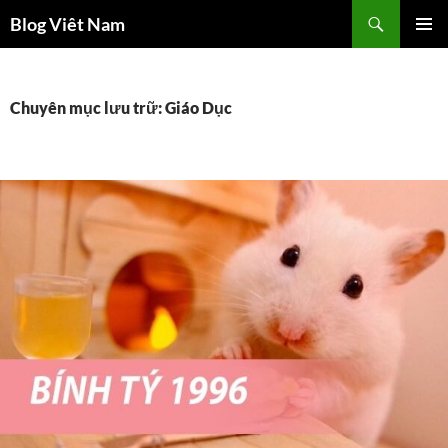
Chuyển
Tìm
Blog Viêt Nam
đến
kiếm
TRÌNH
nội
ĐƠN CƠ
dung
SỞ
Chuyên mục lưu trữ: Giáo Dục