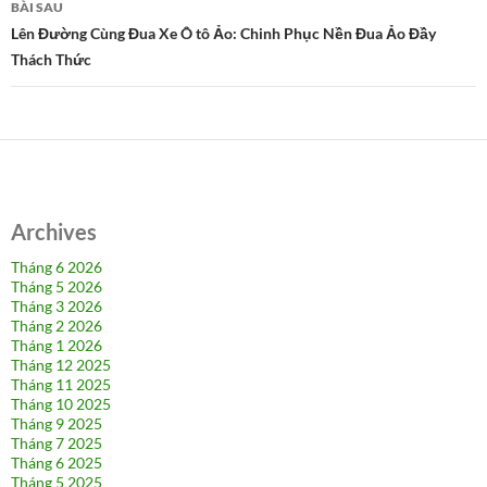
viết
BÀI SAU
Lên Đường Cùng Đua Xe Ô tô Ảo: Chinh Phục Nền Đua Ảo Đầy
Thách Thức
Archives
Tháng 6 2026
Tháng 5 2026
Tháng 3 2026
Tháng 2 2026
Tháng 1 2026
Tháng 12 2025
Tháng 11 2025
Tháng 10 2025
Tháng 9 2025
Tháng 7 2025
Tháng 6 2025
Tháng 5 2025