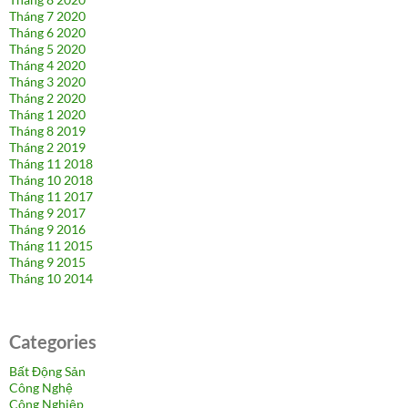
Tháng 7 2020
Tháng 6 2020
Tháng 5 2020
Tháng 4 2020
Tháng 3 2020
Tháng 2 2020
Tháng 1 2020
Tháng 8 2019
Tháng 2 2019
Tháng 11 2018
Tháng 10 2018
Tháng 11 2017
Tháng 9 2017
Tháng 9 2016
Tháng 11 2015
Tháng 9 2015
Tháng 10 2014
Categories
Bất Động Sản
Công Nghệ
Công Nghiệp