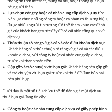
thông tin trên internet, mạng xã hội, hoặc thông qua bạn
bè, người thân.
Lựa chọn công ty hoặc cá nhân cung cấp dịch vụ uy tín:
Nên lựa chọn những công ty hoặc cá nhân có thương hiệu,
được nhiều người tin tưởng. Có thể tham khảo các đánh
giá của khách hàng trước đây để có cái nhìn tổng quan về
dịch vụ.
Thỏa thuận rõ ràng về giá cả và các điều khoản dịch vụ:
Khách hàng cần thỏa thuận rõ ràng về giá cả và các điều
khoản dịch vụ với công ty hoặc cá nhân cung cấp dịch vụ
trước khi thanh toán tiền.
Gặp gỡ và trò chuyện với bạn gái:
Khách hàng nên gặp gỡ
và trò chuyện với bạn gái trước khi thuê để đảm bảo hai
bên phù hợp.
Dưới đây là một số tiêu chí cụ thể để đánh giá một dịch vụ
thuê bạn gái đáng tin cậy:
Công ty hoặc cá nhân cung cấp dịch vụ có giấy phép kinh