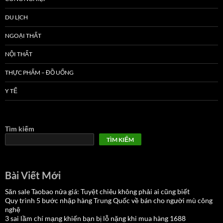
DU LỊCH
NGOẠI THẤT
NỘI THẤT
THỰC PHẨM – ĐỒ UỐNG
Y TẾ
Tìm kiếm
TÌM KIẾM
Bài Viết Mới
Săn sale Taobao nửa giá: Tuyệt chiêu không phải ai cũng biết
Quy trình 5 bước nhập hàng Trung Quốc về bán cho người mù công
nghệ
3 sai lầm chí mạng khiến bạn bị lỗ nặng khi mua hàng 1688