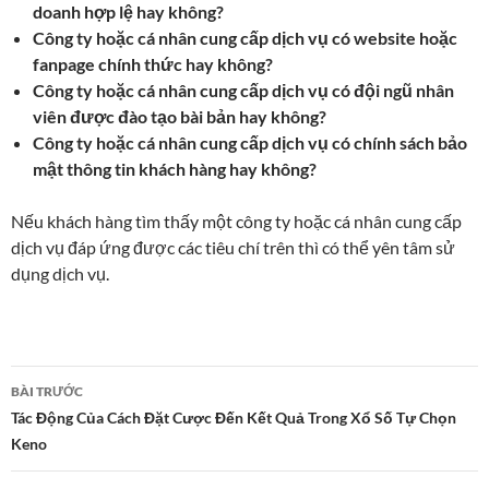
doanh hợp lệ hay không?
Công ty hoặc cá nhân cung cấp dịch vụ có website hoặc
fanpage chính thức hay không?
Công ty hoặc cá nhân cung cấp dịch vụ có đội ngũ nhân
viên được đào tạo bài bản hay không?
Công ty hoặc cá nhân cung cấp dịch vụ có chính sách bảo
mật thông tin khách hàng hay không?
Nếu khách hàng tìm thấy một công ty hoặc cá nhân cung cấp
dịch vụ đáp ứng được các tiêu chí trên thì có thể yên tâm sử
dụng dịch vụ.
Điều
BÀI TRƯỚC
hướng
Tác Động Của Cách Đặt Cược Đến Kết Quả Trong Xổ Số Tự Chọn
Keno
bài