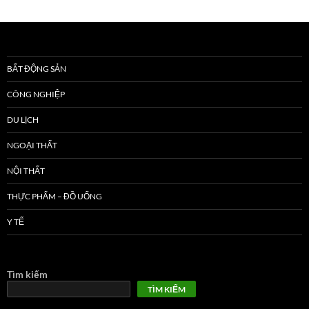
BẤT ĐỘNG SẢN
CÔNG NGHIỆP
DU LỊCH
NGOẠI THẤT
NỘI THẤT
THỰC PHẨM – ĐỒ UỐNG
Y TẾ
Tìm kiếm
TÌM KIẾM