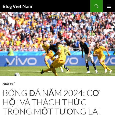
Chuyển
Tìm
Blog Viêt Nam
đến
kiếm
TRÌNH
nội
ĐƠN CƠ
dung
SỞ
GIẢI TRÍ
BÓNG ĐÁ NĂM 2024: CƠ
HỘI VÀ THÁCH THỨC
TRONG MỘT TƯƠNG LAI