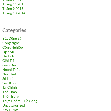
Tháng 11 2015
Tháng 9 2015
Tháng 10 2014
Categories
Bất Động Sản
Công Nghệ
Công Nghiệp
Dịch vụ
Du Lịch
Giải Trí
Giáo Dục
Ngoại Thất
Nội Thất
Số Hoá
Sức Khoẻ
Tài Chính
Thể Thao
Thời Trang
Thực Phẩm – Đồ Uống
Uncategorized
Xây Dựng