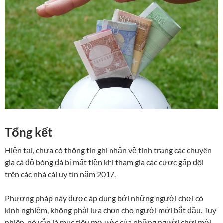
Tổng kết
Hiện tại, chưa có thông tin ghi nhận về tình trạng các chuyên
gia cá độ bóng đá bị mất tiền khi tham gia các cược gấp đôi
trên các nhà cái uy tín năm 2017.
Phương pháp này được áp dụng bởi những người chơi có
kinh nghiệm, không phải lựa chọn cho người mới bắt đầu. Tuy
nhiên, nó vẫn là mục tiêu mơ ước của những người chơi mới