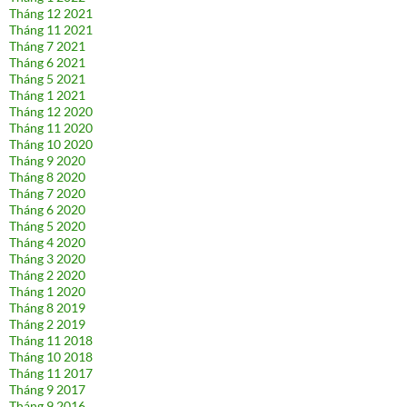
Tháng 12 2021
Tháng 11 2021
Tháng 7 2021
Tháng 6 2021
Tháng 5 2021
Tháng 1 2021
Tháng 12 2020
Tháng 11 2020
Tháng 10 2020
Tháng 9 2020
Tháng 8 2020
Tháng 7 2020
Tháng 6 2020
Tháng 5 2020
Tháng 4 2020
Tháng 3 2020
Tháng 2 2020
Tháng 1 2020
Tháng 8 2019
Tháng 2 2019
Tháng 11 2018
Tháng 10 2018
Tháng 11 2017
Tháng 9 2017
Tháng 9 2016