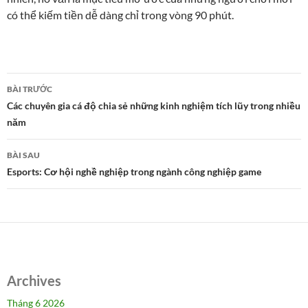
có thể kiếm tiền dễ dàng chỉ trong vòng 90 phút.
Điều
BÀI TRƯỚC
hướng
Các chuyên gia cá độ chia sẻ những kinh nghiệm tích lũy trong nhiều
năm
bài
viết
BÀI SAU
Esports: Cơ hội nghề nghiệp trong ngành công nghiệp game
Archives
Tháng 6 2026