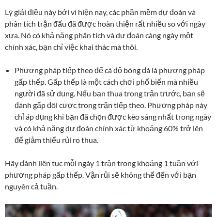
Lý giải điều này bởi vì hiện nay, các phần mềm dự đoán và
phân tích trận đấu đã được hoàn thiện rất nhiều so với ngày
xưa. Nó có khả năng phân tích và dự đoán càng ngày một
chính xác, bạn chỉ việc khai thác mà thôi.
Phương pháp tiếp theo để cá độ bóng đá là phương pháp
gấp thếp. Gấp thếp là một cách chơi phổ biến mà nhiều
người đã sử dụng. Nếu bạn thua trong trận trước, bạn sẽ
đánh gấp đôi cược trong trận tiếp theo. Phương pháp này
chỉ áp dụng khi bạn đã chọn được kèo sáng nhất trong ngày
và có khả năng dự đoán chính xác từ khoảng 60% trở lên
để giảm thiểu rủi ro thua.
Hãy đánh liên tục mỗi ngày 1 trận trong khoảng 1 tuần với
phương pháp gấp thếp. Vận rủi sẽ không thể đến với bạn
nguyên cả tuần.