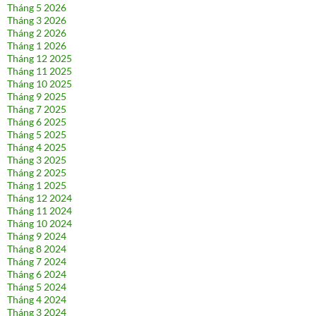
Tháng 5 2026
Tháng 3 2026
Tháng 2 2026
Tháng 1 2026
Tháng 12 2025
Tháng 11 2025
Tháng 10 2025
Tháng 9 2025
Tháng 7 2025
Tháng 6 2025
Tháng 5 2025
Tháng 4 2025
Tháng 3 2025
Tháng 2 2025
Tháng 1 2025
Tháng 12 2024
Tháng 11 2024
Tháng 10 2024
Tháng 9 2024
Tháng 8 2024
Tháng 7 2024
Tháng 6 2024
Tháng 5 2024
Tháng 4 2024
Tháng 3 2024