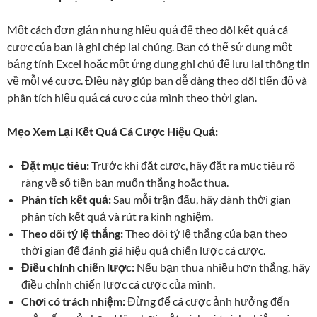
Một cách đơn giản nhưng hiệu quả để theo dõi kết quả cá
cược của bạn là ghi chép lại chúng. Bạn có thể sử dụng một
bảng tính Excel hoặc một ứng dụng ghi chú để lưu lại thông tin
về mỗi vé cược. Điều này giúp bạn dễ dàng theo dõi tiến độ và
phân tích hiệu quả cá cược của mình theo thời gian.
Mẹo Xem Lại Kết Quả Cá Cược Hiệu Quả:
Đặt mục tiêu:
Trước khi đặt cược, hãy đặt ra mục tiêu rõ
ràng về số tiền bạn muốn thắng hoặc thua.
Phân tích kết quả:
Sau mỗi trận đấu, hãy dành thời gian
phân tích kết quả và rút ra kinh nghiệm.
Theo dõi tỷ lệ thắng:
Theo dõi tỷ lệ thắng của bạn theo
thời gian để đánh giá hiệu quả chiến lược cá cược.
Điều chỉnh chiến lược:
Nếu bạn thua nhiều hơn thắng, hãy
điều chỉnh chiến lược cá cược của mình.
Chơi có trách nhiệm:
Đừng để cá cược ảnh hưởng đến