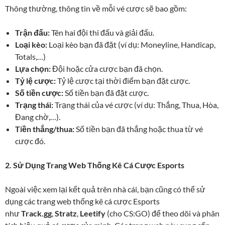
Thông thường, thông tin về mỗi vé cược sẽ bao gồm:
Trận đấu:
Tên hai đội thi đấu và giải đấu.
Loại kèo:
Loại kèo bạn đã đặt (ví dụ: Moneyline, Handicap,
Totals,…)
Lựa chọn:
Đội hoặc cửa cược bạn đã chọn.
Tỷ lệ cược:
Tỷ lệ cược tại thời điểm bạn đặt cược.
Số tiền cược:
Số tiền bạn đã đặt cược.
Trạng thái:
Trạng thái của vé cược (ví dụ: Thắng, Thua, Hòa,
Đang chờ,…).
Tiền thắng/thua:
Số tiền bạn đã thắng hoặc thua từ vé
cược đó.
2. Sử Dụng Trang Web Thống Kê Cá Cược Esports
Ngoài việc xem lại kết quả trên nhà cái, bạn cũng có thể sử
dụng các trang web thống kê cá cược Esports
như
Track.gg
,
Stratz
,
Leetify
(cho CS:GO) để theo dõi và phân