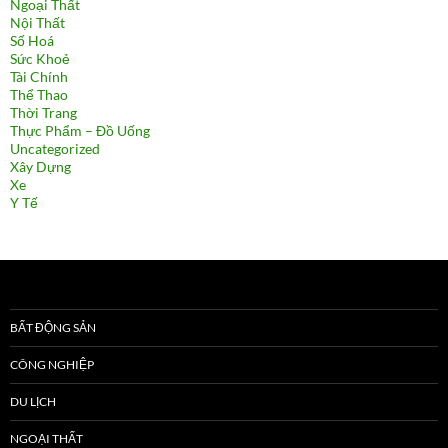
Ngoại Thất
Nội Thất
Số Hoá
Sức Khoẻ
Tài Chính
Thể Thao
Thời Trang
Thực Phẩm – Đồ Uống
Uncategorized
Xây Dựng
Xe
Y Tế
BẤT ĐỘNG SẢN
CÔNG NGHIỆP
DU LỊCH
NGOẠI THẤT