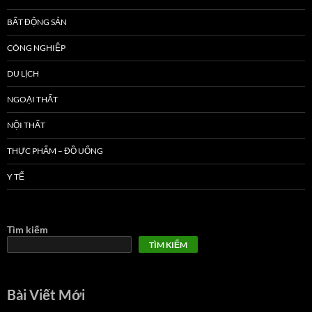
BẤT ĐỘNG SẢN
CÔNG NGHIỆP
DU LỊCH
NGOẠI THẤT
NỘI THẤT
THỰC PHẨM – ĐỒ UỐNG
Y TẾ
Tìm kiếm
TÌM KIẾM
Bài Viết Mới