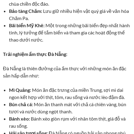
chùa chiền độc đáo.
Bảo tàng Chăm:
Lưu giữ nhiều hiện vật quý giá về văn hóa
Chăm Pa.
Bãi biển Mỹ Khê:
Một trong những bãi biển đẹp nhất hành
tinh, lý tưởng để tắm biển và tham gia các hoạt động thể
thao dưới nước.
Trải nghiệm ẩm thực Đà Nẵng:
Đà Nẵng là thiên đường của ẩm thực với những món ăn đặc
sản hấp dẫn như:
Mì Quảng:
Món ăn đặc trưng của miền Trung, sợi mì dai
ngon kết hợp với thịt, tôm, rau sống và nước lèo đậm đà.
Bún chả cá:
Món ăn thanh mát với chả cá chiên vàng, bún
tươi và nước dùng ngọt thanh.
Bánh xèo:
Bánh xèo giòn rụm với nhân tôm thịt, giá đỗ và
rau sống.
Hải sản tươi sống:
Đà Nẵng có nguồn hải sản phong phú,