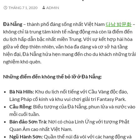
THÁNG 7 1, 2020
ADMIN
Đà Nẵng
– thành phố đáng sống nhất Việt Nam
다낭 밤문화
–
không chỉ là trung tâm kinh tế năng động mà còn là điểm đến
du lịch hấp dẫn bậc nhất miền Trung. Với sự kết hợp hài hòa
giữa vẻ đẹp thiên nhiên, văn hóa đa dạng và cơ sở hạ tầng
hiện đại, Đà Nẵng hứa hẹn mang đến cho du khách những trải
nghiệm khó quên.
Những điểm đến không thể bỏ lỡ ở Đà Nẵng:
Bà Nà Hills:
Khu du lịch nổi tiếng với Cầu Vàng độc đáo,
Làng Pháp cổ kính và khu vui chơi giải trí Fantasy Park.
Cầu Rồng:
Biểu tượng của Đà Nẵng, phun lửa và nước vào
mỗi cuối tuần.
Bán đảo Sơn Trà:
Nơi có chùa Linh Ứng với tượng Phật
Quan Âm cao nhất Việt Nam.
Ngũ Hành Sơn:
Quần thể núi đá vôi với các hang động và