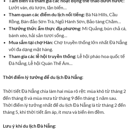
Tắm biển và tham gia các hoạt động thể thao dưới nước:
Lướt ván, dù lượn, lặn biển…
Tham quan các điểm du lịch nổi tiếng:
Bà Nà Hills, Cầu
Rồng, Bán đảo Sơn Trà, Ngũ Hành Sơn, Bảo tàng Chăm…
Thưởng thức ẩm thực địa phương:
Mì Quảng, bún chả cá,
bánh xèo, hải sản tươi sống…
Mua sắm tại chợ Hàn:
Chợ truyền thống lớn nhất Đà Nẵng
với đa dạng mặt hàng.
Tham gia các lễ hội truyền thống:
Lễ hội pháo hoa quốc tế
Đà Nẵng, Lễ hội Quán Thế Âm…
Thời điểm lý tưởng để du lịch Đà Nẵng:
Thời tiết Đà Nẵng chia làm hai mùa rõ rệt: mùa khô từ tháng 2
đến tháng 8 và mùa mưa từ tháng 9 đến tháng 1 năm sau.
Thời điểm lý tưởng nhất để du lịch Đà Nẵng là từ tháng 2 đến
tháng 5, khi thời tiết ấm áp, ít mưa và biển êm đềm.
Lưu ý khi du lịch Đà Nẵng: