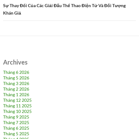
viết
Sự Thay Đổi Của Các Giải Đấu Thể Thao Điện Tử Và Đối Tượng
Khán Giả
Archives
Tháng 6 2026
Tháng 5 2026
Tháng 3 2026
Tháng 2 2026
Tháng 1 2026
Tháng 12 2025
Tháng 11 2025
Tháng 10 2025
Tháng 9 2025
Tháng 7 2025
Tháng 6 2025
Tháng 5 2025