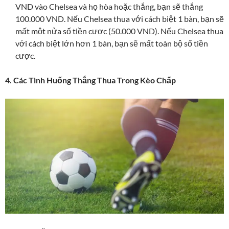
VND vào Chelsea và họ hòa hoặc thắng, bạn sẽ thắng
100.000 VND. Nếu Chelsea thua với cách biệt 1 bàn, bạn sẽ
mất một nửa số tiền cược (50.000 VND). Nếu Chelsea thua
với cách biệt lớn hơn 1 bàn, bạn sẽ mất toàn bộ số tiền
cược.
4. Các Tình Huống Thắng Thua Trong Kèo Chấp