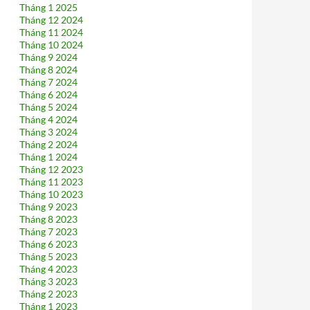
Tháng 1 2025
Tháng 12 2024
Tháng 11 2024
Tháng 10 2024
Tháng 9 2024
Tháng 8 2024
Tháng 7 2024
Tháng 6 2024
Tháng 5 2024
Tháng 4 2024
Tháng 3 2024
Tháng 2 2024
Tháng 1 2024
Tháng 12 2023
Tháng 11 2023
Tháng 10 2023
Tháng 9 2023
Tháng 8 2023
Tháng 7 2023
Tháng 6 2023
Tháng 5 2023
Tháng 4 2023
Tháng 3 2023
Tháng 2 2023
Tháng 1 2023