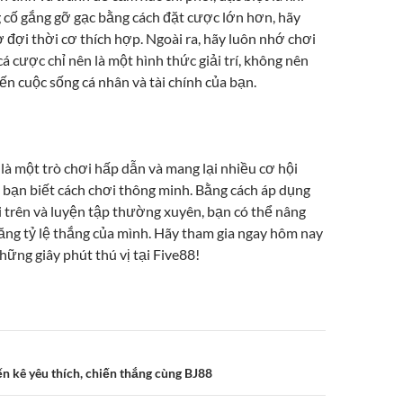
 cố gắng gỡ gạc bằng cách đặt cược lớn hơn, hãy
 đợi thời cơ thích hợp. Ngoài ra, hãy luôn nhớ chơi
cá cược chỉ nên là một hình thức giải trí, không nên
n cuộc sống cá nhân và tài chính của bạn.
là một trò chơi hấp dẫn và mang lại nhiều cơ hội
 bạn biết cách chơi thông minh. Bằng cách áp dụng
trên và luyện tập thường xuyên, bạn có thể nâng
tăng tỷ lệ thắng của mình. Hãy tham gia ngay hôm nay
hững giây phút thú vị tại Five88!
n kê yêu thích, chiến thắng cùng BJ88