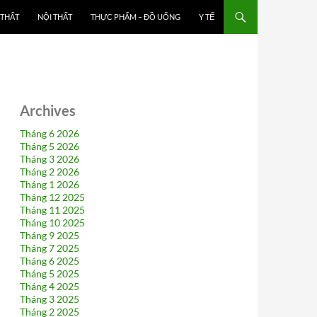
 THẤT
NỘI THẤT
THỰC PHẨM – ĐỒ UỐNG
Y TẾ
Archives
Tháng 6 2026
Tháng 5 2026
Tháng 3 2026
Tháng 2 2026
Tháng 1 2026
Tháng 12 2025
Tháng 11 2025
Tháng 10 2025
Tháng 9 2025
Tháng 7 2025
Tháng 6 2025
Tháng 5 2025
Tháng 4 2025
Tháng 3 2025
Tháng 2 2025