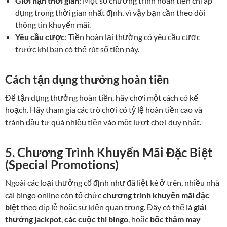
Giới hạn thời gian
: Một số chương trình hoàn tiền chỉ áp
dụng trong thời gian nhất định, vì vậy bạn cần theo dõi
thông tin khuyến mãi.
Yêu cầu cược
: Tiền hoàn lại thường có yêu cầu cược
trước khi bạn có thể rút số tiền này.
Cách tận dụng thưởng hoàn tiền
Để tận dụng thưởng hoàn tiền, hãy chơi một cách có kế
hoạch. Hãy tham gia các trò chơi có tỷ lệ hoàn tiền cao và
tránh đầu tư quá nhiều tiền vào một lượt chơi duy nhất.
5.
Chương Trình Khuyến Mãi Đặc Biệt
(Special Promotions)
Ngoài các loại thưởng cố định như đã liệt kê ở trên, nhiều nhà
cái bingo online còn tổ chức
chương trình khuyến mãi đặc
biệt
theo dịp lễ hoặc sự kiện quan trọng. Đây có thể là
giải
thưởng jackpot
,
các cuộc thi bingo
, hoặc
bốc thăm may