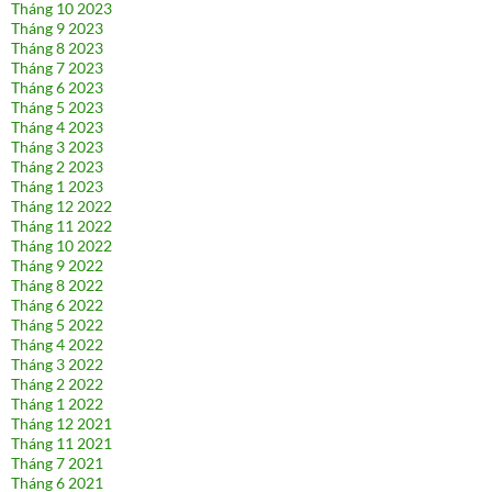
Tháng 10 2023
Tháng 9 2023
Tháng 8 2023
Tháng 7 2023
Tháng 6 2023
Tháng 5 2023
Tháng 4 2023
Tháng 3 2023
Tháng 2 2023
Tháng 1 2023
Tháng 12 2022
Tháng 11 2022
Tháng 10 2022
Tháng 9 2022
Tháng 8 2022
Tháng 6 2022
Tháng 5 2022
Tháng 4 2022
Tháng 3 2022
Tháng 2 2022
Tháng 1 2022
Tháng 12 2021
Tháng 11 2021
Tháng 7 2021
Tháng 6 2021