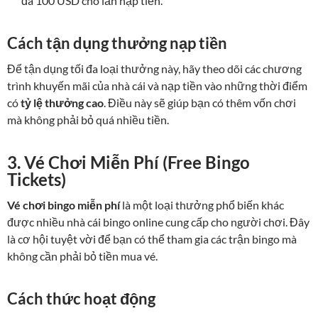
đa 100 USD cho lần nạp tiền.
Cách tận dụng thưởng nạp tiền
Để tận dụng tối đa loại thưởng này, hãy theo dõi các chương
trình khuyến mãi của nhà cái và nạp tiền vào những thời điểm
có
tỷ lệ thưởng cao
. Điều này sẽ giúp bạn có thêm vốn chơi
mà không phải bỏ quá nhiều tiền.
3.
Vé Chơi Miễn Phí (Free Bingo
Tickets)
Vé chơi bingo miễn phí
là một loại thưởng phổ biến khác
được nhiều nhà cái bingo online cung cấp cho người chơi. Đây
là cơ hội tuyệt vời để bạn có thể tham gia các trận bingo mà
không cần phải bỏ tiền mua vé.
Cách thức hoạt động