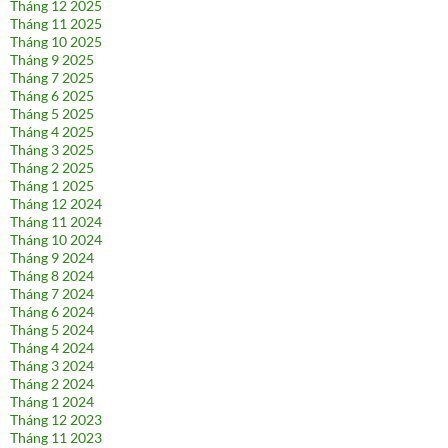
Tháng 12 2025
Tháng 11 2025
Tháng 10 2025
Tháng 9 2025
Tháng 7 2025
Tháng 6 2025
Tháng 5 2025
Tháng 4 2025
Tháng 3 2025
Tháng 2 2025
Tháng 1 2025
Tháng 12 2024
Tháng 11 2024
Tháng 10 2024
Tháng 9 2024
Tháng 8 2024
Tháng 7 2024
Tháng 6 2024
Tháng 5 2024
Tháng 4 2024
Tháng 3 2024
Tháng 2 2024
Tháng 1 2024
Tháng 12 2023
Tháng 11 2023