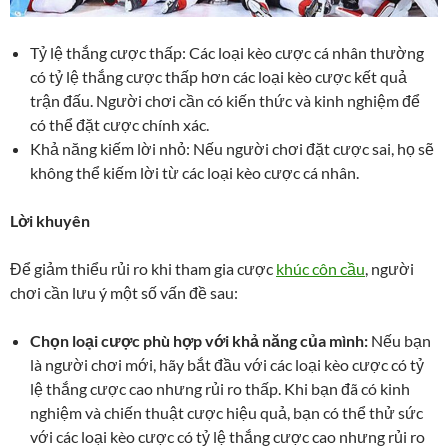
Tỷ lệ thắng cược thấp: Các loại kèo cược cá nhân thường
có tỷ lệ thắng cược thấp hơn các loại kèo cược kết quả
trận đấu. Người chơi cần có kiến thức và kinh nghiệm để
có thể đặt cược chính xác.
Khả năng kiếm lời nhỏ: Nếu người chơi đặt cược sai, họ sẽ
không thể kiếm lời từ các loại kèo cược cá nhân.
Lời khuyên
Để giảm thiểu rủi ro khi tham gia cược
khúc côn cầu
, người
chơi cần lưu ý một số vấn đề sau:
Chọn loại cược phù hợp với khả năng của mình:
Nếu bạn
là người chơi mới, hãy bắt đầu với các loại kèo cược có tỷ
lệ thắng cược cao nhưng rủi ro thấp. Khi bạn đã có kinh
nghiệm và chiến thuật cược hiệu quả, bạn có thể thử sức
với các loại kèo cược có tỷ lệ thắng cược cao nhưng rủi ro