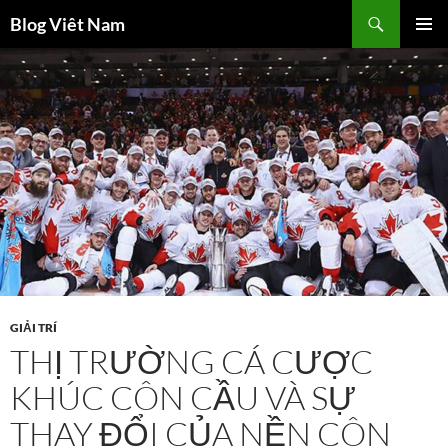
Chuyển
Tìm
Blog Viêt Nam
đến
kiếm
TRÌNH
nội
ĐƠN CƠ
dung
SỞ
GIẢI TRÍ
THỊ TRƯỜNG CÁ CƯỢC
KHÚC CÔN CẦU VÀ SỰ
THAY ĐỔI CỦA NỀN CÔN