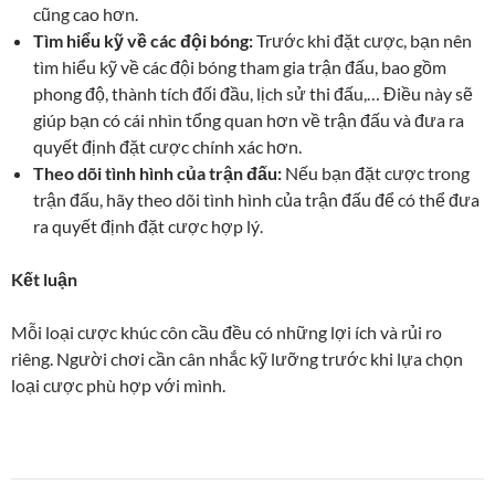
cũng cao hơn.
Tìm hiểu kỹ về các đội bóng:
Trước khi đặt cược, bạn nên
tìm hiểu kỹ về các đội bóng tham gia trận đấu, bao gồm
phong độ, thành tích đối đầu, lịch sử thi đấu,… Điều này sẽ
giúp bạn có cái nhìn tổng quan hơn về trận đấu và đưa ra
quyết định đặt cược chính xác hơn.
Theo dõi tình hình của trận đấu:
Nếu bạn đặt cược trong
trận đấu, hãy theo dõi tình hình của trận đấu để có thể đưa
ra quyết định đặt cược hợp lý.
Kết luận
Mỗi loại cược khúc côn cầu đều có những lợi ích và rủi ro
riêng. Người chơi cần cân nhắc kỹ lưỡng trước khi lựa chọn
loại cược phù hợp với mình.