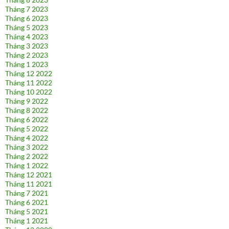
Tháng 7 2023
Tháng 6 2023
Tháng 5 2023
Tháng 4 2023
Tháng 3 2023
Tháng 2 2023
Tháng 1 2023
Tháng 12 2022
Tháng 11 2022
Tháng 10 2022
Tháng 9 2022
Tháng 8 2022
Tháng 6 2022
Tháng 5 2022
Tháng 4 2022
Tháng 3 2022
Tháng 2 2022
Tháng 1 2022
Tháng 12 2021
Tháng 11 2021
Tháng 7 2021
Tháng 6 2021
Tháng 5 2021
Tháng 1 2021