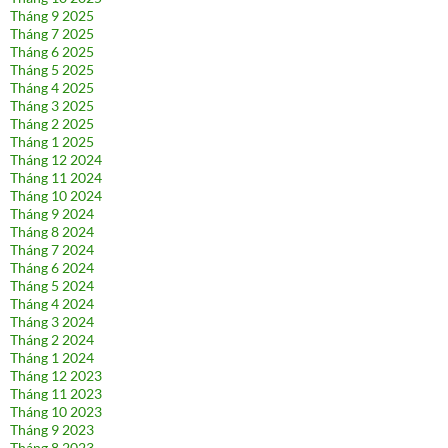
Tháng 9 2025
Tháng 7 2025
Tháng 6 2025
Tháng 5 2025
Tháng 4 2025
Tháng 3 2025
Tháng 2 2025
Tháng 1 2025
Tháng 12 2024
Tháng 11 2024
Tháng 10 2024
Tháng 9 2024
Tháng 8 2024
Tháng 7 2024
Tháng 6 2024
Tháng 5 2024
Tháng 4 2024
Tháng 3 2024
Tháng 2 2024
Tháng 1 2024
Tháng 12 2023
Tháng 11 2023
Tháng 10 2023
Tháng 9 2023
Tháng 8 2023