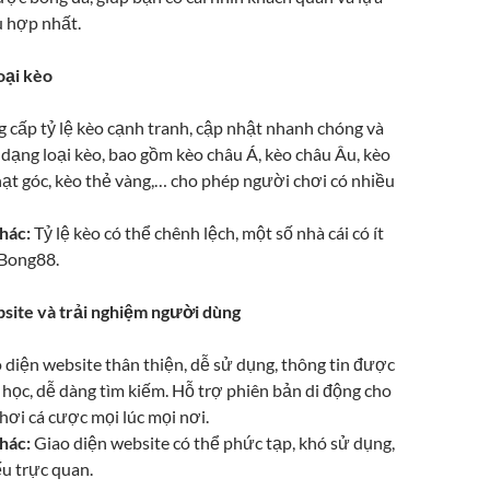
ù hợp nhất.
loại kèo
 cấp tỷ lệ kèo cạnh tranh, cập nhật nhanh chóng và
 dạng loại kèo, bao gồm kèo châu Á, kèo châu Âu, kèo
phạt góc, kèo thẻ vàng,… cho phép người chơi có nhiều
hác:
Tỷ lệ kèo có thể chênh lệch, một số nhà cái có ít
 Bong88.
bsite và trải nghiệm người dùng
 diện website thân thiện, dễ sử dụng, thông tin được
học, dễ dàng tìm kiếm. Hỗ trợ phiên bản di động cho
ơi cá cược mọi lúc mọi nơi.
hác:
Giao diện website có thể phức tạp, khó sử dụng,
ếu trực quan.