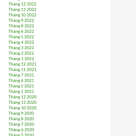
Tháng 12 2022
Tháng 11 2022
Tháng 10 2022
Tháng 9 2022
Tháng 8 2022
Tháng 6 2022
Tháng 5 2022
Tháng 4 2022
Tháng 3 2022
Tháng 2 2022
Tháng 1 2022
Tháng 12 2021
Tháng 11 2021
Tháng 7 2021
Tháng 6 2021
Tháng 5 2021
Tháng 1 2021
Tháng 12 2020
Tháng 11 2020
Tháng 10 2020
Tháng 9 2020
Tháng 8 2020
Tháng 7 2020
Tháng 6 2020
Tháng 5 2020