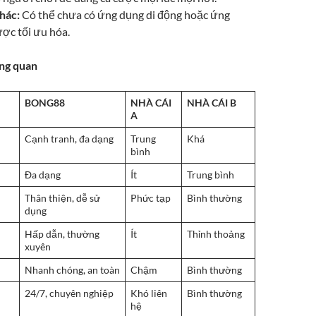
hác:
Có thể chưa có ứng dụng di động hoặc ứng
ợc tối ưu hóa.
ổng quan
BONG88
NHÀ CÁI
NHÀ CÁI B
A
Cạnh tranh, đa dạng
Trung
Khá
bình
Đa dạng
Ít
Trung bình
Thân thiện, dễ sử
Phức tạp
Bình thường
dụng
Hấp dẫn, thường
Ít
Thỉnh thoảng
xuyên
Nhanh chóng, an toàn
Chậm
Bình thường
24/7, chuyên nghiệp
Khó liên
Bình thường
hệ