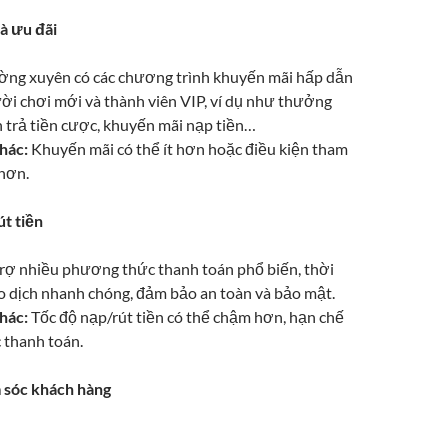
à ưu đãi
ng xuyên có các chương trình khuyến mãi hấp dẫn
ời chơi mới và thành viên VIP, ví dụ như thưởng
n trả tiền cược, khuyến mãi nạp tiền…
hác:
Khuyến mãi có thể ít hơn hoặc điều kiện tham
 hơn.
út tiền
rợ nhiều phương thức thanh toán phổ biến, thời
ao dịch nhanh chóng, đảm bảo an toàn và bảo mật.
hác:
Tốc độ nạp/rút tiền có thể chậm hơn, hạn chế
thanh toán.
 sóc khách hàng