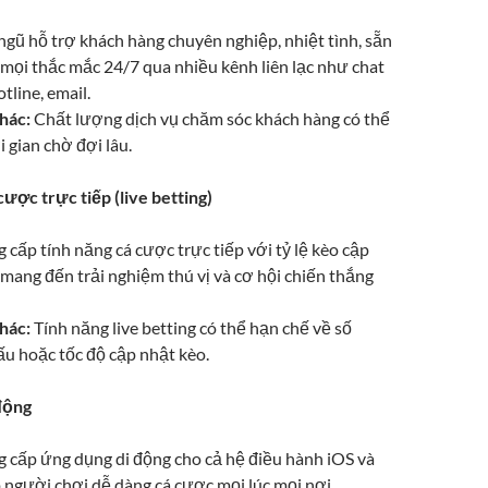
ngũ hỗ trợ khách hàng chuyên nghiệp, nhiệt tình, sẵn
 mọi thắc mắc 24/7 qua nhiều kênh liên lạc như chat
tline, email.
hác:
Chất lượng dịch vụ chăm sóc khách hàng có thể
 gian chờ đợi lâu.
cược trực tiếp (live betting)
 cấp tính năng cá cược trực tiếp với tỷ lệ kèo cập
, mang đến trải nghiệm thú vị và cơ hội chiến thắng
hác:
Tính năng live betting có thể hạn chế về số
ấu hoặc tốc độ cập nhật kèo.
động
 cấp ứng dụng di động cho cả hệ điều hành iOS và
 người chơi dễ dàng cá cược mọi lúc mọi nơi.