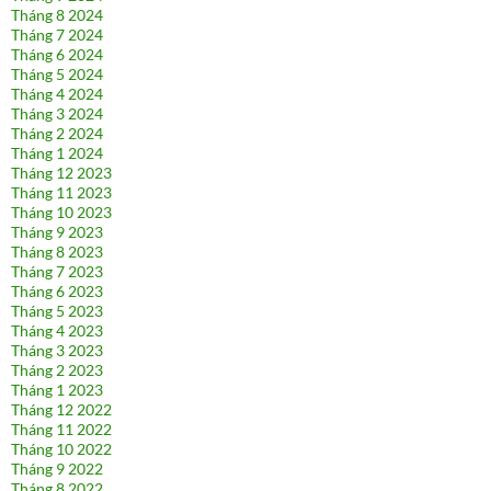
Tháng 8 2024
Tháng 7 2024
Tháng 6 2024
Tháng 5 2024
Tháng 4 2024
Tháng 3 2024
Tháng 2 2024
Tháng 1 2024
Tháng 12 2023
Tháng 11 2023
Tháng 10 2023
Tháng 9 2023
Tháng 8 2023
Tháng 7 2023
Tháng 6 2023
Tháng 5 2023
Tháng 4 2023
Tháng 3 2023
Tháng 2 2023
Tháng 1 2023
Tháng 12 2022
Tháng 11 2022
Tháng 10 2022
Tháng 9 2022
Tháng 8 2022