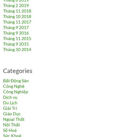
Tháng 2 2019
Tháng 11 2018
Tháng 10 2018
Tháng 11 2017
Tháng 9 2017
Tháng 9 2016
Tháng 11 2015
Tháng 9 2015
Tháng 10 2014
Categories
Bất Động Sản
Công Nghệ
Công Nghiệp
Dịch vụ
Du Lịch
Giải Trí
Giáo Dục
Ngoại Thất
Nội Thất
Số Hoá
Sức Khoẻ