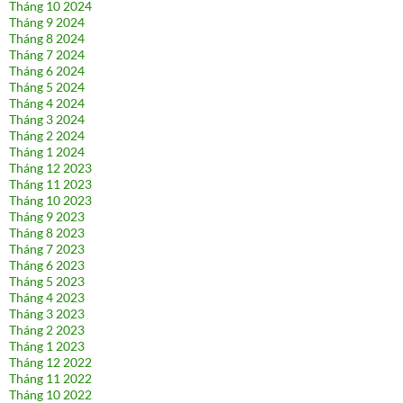
Tháng 10 2024
Tháng 9 2024
Tháng 8 2024
Tháng 7 2024
Tháng 6 2024
Tháng 5 2024
Tháng 4 2024
Tháng 3 2024
Tháng 2 2024
Tháng 1 2024
Tháng 12 2023
Tháng 11 2023
Tháng 10 2023
Tháng 9 2023
Tháng 8 2023
Tháng 7 2023
Tháng 6 2023
Tháng 5 2023
Tháng 4 2023
Tháng 3 2023
Tháng 2 2023
Tháng 1 2023
Tháng 12 2022
Tháng 11 2022
Tháng 10 2022