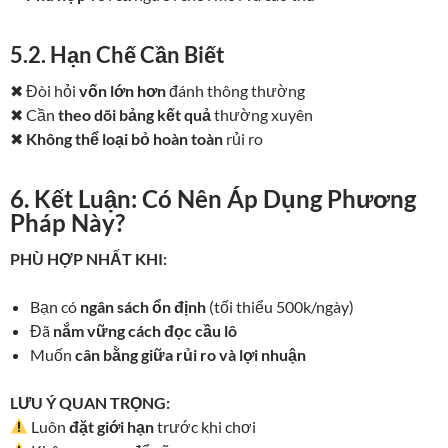
5.2. Hạn Chế Cần Biết
✖ Đòi hỏi
vốn lớn hơn
đánh thông thường
✖ Cần
theo dõi bảng kết quả
thường xuyên
✖
Không thể loại bỏ hoàn toàn
rủi ro
6. Kết Luận: Có Nên Áp Dụng Phương
Pháp Này?
PHÙ HỢP NHẤT KHI:
Bạn có
ngân sách ổn định
(tối thiểu 500k/ngày)
Đã
nắm vững cách đọc cầu lô
Muốn
cân bằng giữa rủi ro và lợi nhuận
LƯU Ý QUAN TRỌNG:
Luôn
đặt giới hạn
trước khi chơi