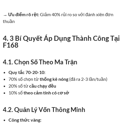
→
Ưu điểm rõ rệt:
Giảm 40% rủi ro so với đánh xiên đơn
thuần
4. 3 Bí Quyết Áp Dụng Thành Công Tại
F168
4.1. Chọn Số Theo Ma Trận
Quy tắc 70-20-10:
70% số chọn từ
thống kê nóng
(đã ra 2-3 lần/tuần)
20% số từ
cầu chạy đều
10% số
theo cảm tính có cơ sở
4.2. Quản Lý Vốn Thông Minh
Công thức vàng: