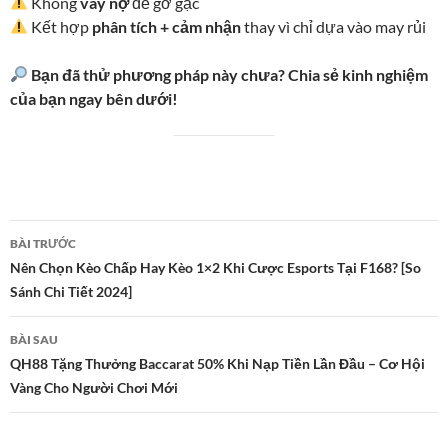
Không
vay nợ
để gỡ gạc
Kết hợp
phân tích + cảm nhận
thay vì chỉ dựa vào may rủi
Bạn đã thử phương pháp này chưa? Chia sẻ kinh nghiệm
của bạn ngay bên dưới!
Điều
BÀI TRƯỚC
hướng
Nên Chọn Kèo Chấp Hay Kèo 1×2 Khi Cược Esports Tại F168? [So
Sánh Chi Tiết 2024]
bài
viết
BÀI SAU
QH88 Tặng Thưởng Baccarat 50% Khi Nạp Tiền Lần Đầu – Cơ Hội
Vàng Cho Người Chơi Mới