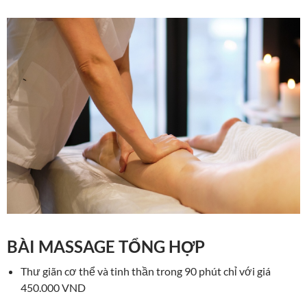
BÀI MASSAGE TỔNG HỢP
Thư giãn cơ thể và tinh thần trong 90 phút chỉ với giá
450.000 VND