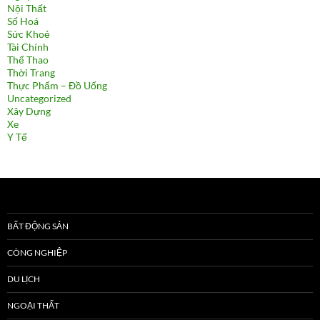
Nội Thất
Số Hoá
Sức Khoẻ
Tài Chính
Thể Thao
Thời Trang
Thực Phẩm – Đồ Uống
Uncategorized
Xây Dựng
Xe
Y Tế
BẤT ĐỘNG SẢN
CÔNG NGHIỆP
DU LỊCH
NGOẠI THẤT