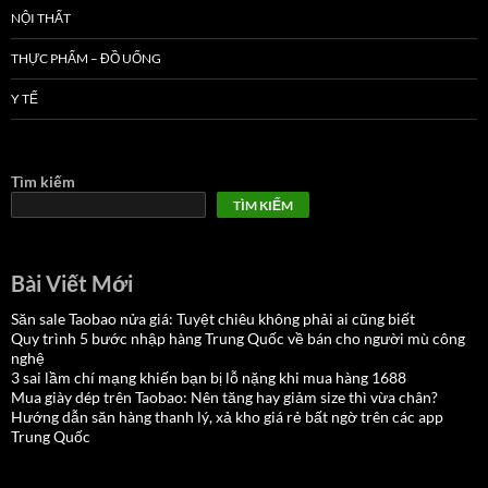
NỘI THẤT
THỰC PHẨM – ĐỒ UỐNG
Y TẾ
Tìm kiếm
TÌM KIẾM
Bài Viết Mới
Săn sale Taobao nửa giá: Tuyệt chiêu không phải ai cũng biết
Quy trình 5 bước nhập hàng Trung Quốc về bán cho người mù công
nghệ
3 sai lầm chí mạng khiến bạn bị lỗ nặng khi mua hàng 1688
Mua giày dép trên Taobao: Nên tăng hay giảm size thì vừa chân?
Hướng dẫn săn hàng thanh lý, xả kho giá rẻ bất ngờ trên các app
Trung Quốc