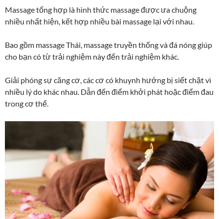
Massage tổng hợp là hình thức massage được ưa chuộng
nhiều nhất hiện, kết hợp nhiều bài massage lại với nhau.
Bao gồm massage Thái, massage truyền thống và đá nóng giúp
cho bạn có từ trải nghiệm này đến trải nghiệm khác.
Giải phóng sự căng cơ, các cơ có khuynh hướng bị siết chặt vì
nhiều lý do khác nhau. Dẫn đến điểm khởi phát hoặc điểm đau
trong cơ thể.