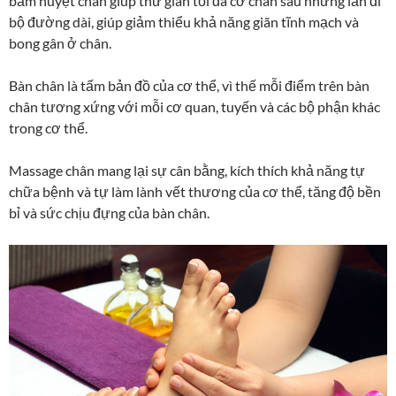
bấm huyệt chân giúp thư giãn tối đa cơ chân sau những lần đi
bộ đường dài, giúp giảm thiểu khả năng giãn tĩnh mạch và
bong gân ở chân.
Bàn chân là tấm bản đồ của cơ thể, vì thế mỗi điểm trên bàn
chân tương xứng với mỗi cơ quan, tuyến và các bộ phận khác
trong cơ thể.
Massage chân mang lại sự cân bằng, kích thích khả năng tự
chữa bệnh và tự làm lành vết thương của cơ thể, tăng độ bền
bỉ và sức chịu đựng của bàn chân.