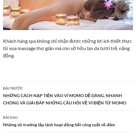
Khách hàng spa không chỉ nhận được những lợi ích thiết thực
từ xoa massage thư giãn mà còn sở hữu làn da tươi trẻ, năng
động.
Điều
BÀI TRƯỚC
hướng
NHỮNG CÁCH NẠP TIỀN VÀO VÍ MOMO DỄ DÀNG, NHANH
CHÓNG VÀ GIẢI ĐÁP NHỮNG CÂU HỎI VỀ VÍ ĐIỆN TỬ MOMO
bài
viết
BÀI SAU
Những vũ trường lấp lánh hoạt động hết công suất về đêm