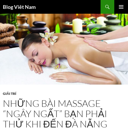
Chuyển
Tìm
Blog Viêt Nam
đến
kiếm
TRÌNH
nội
ĐƠN CƠ
dung
SỞ
GIẢI TRÍ
NHỮNG BÀI MASSAGE
“NGÂY NGẤT” BẠN PHẢI
THỬ KHI ĐẾN ĐÀ NẴNG