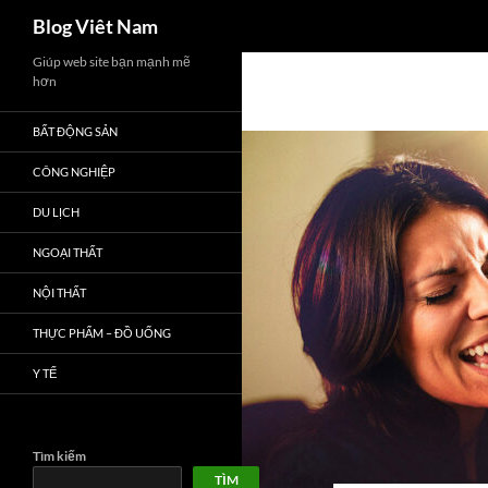
Tìm
Blog Viêt Nam
kiếm
Chuyển
Giúp web site bạn mạnh mẽ
hơn
đến
nội
BẤT ĐỘNG SẢN
dung
CÔNG NGHIỆP
DU LỊCH
NGOẠI THẤT
NỘI THẤT
THỰC PHẨM – ĐỒ UỐNG
Y TẾ
Tìm kiếm
TÌM