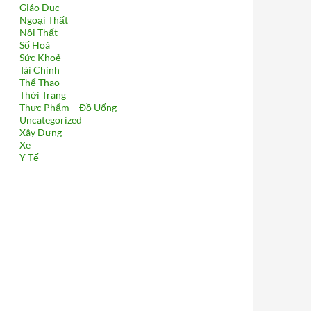
Giáo Dục
Ngoại Thất
Nội Thất
Số Hoá
Sức Khoẻ
Tài Chính
Thể Thao
Thời Trang
Thực Phẩm – Đồ Uống
Uncategorized
Xây Dựng
Xe
Y Tế