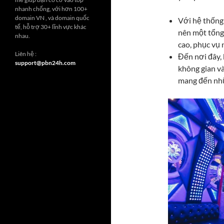
nhanh chống, với hơn 100+
domain VN , và domain quốc
Với hệ thống
tế, hỗ trợ 30+ lĩnh vực khác
nên một tổng
nhau.
cao, phục vụ 
Liên hệ :
Đến nơi đây,
support@pbn24h.com
không gian và
mang đến nhữ