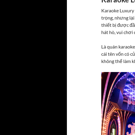
Karaoke Luxury 
trọng, nhưng lạ
thiết bị được đầ
hát hò, vui chơi
Là quán karaoke 
cái tên vốn có c
không thể làm k