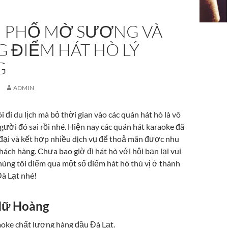
 PHỐ MỜ SƯƠNG VÀ
 ĐIỂM HÁT HÒ LÝ
G
ADMIN
 đi du lịch mà bỏ thời gian vào các quán hát hò là vô
người đó sai rồi nhé. Hiện nay các quán hát karaoke đã
n đại và kết hợp nhiều dịch vụ để thoả mãn được nhu
 khách hàng. Chưa bao giờ đi hát hò với hội bạn lại vui
húng tôi điểm qua một số điểm hát hò thú vị ở thành
à Lạt nhé!
Nữ Hoàng
aoke chất lượng hàng đầu Đà Lạt.