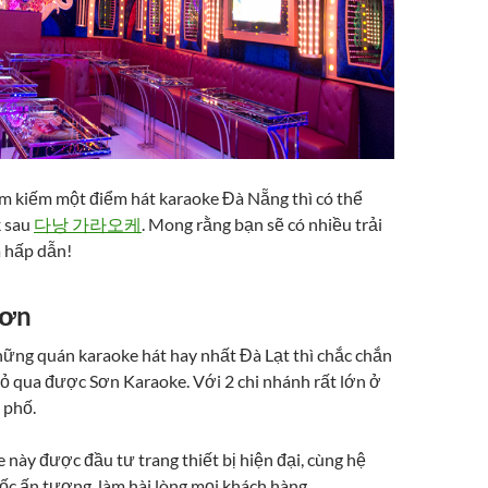
m kiếm một điểm hát karaoke Đà Nẵng thì có thể
k sau
다낭 가라오케
. Mong rằng bạn sẽ có nhiều trải
à hấp dẫn!
Sơn
ững quán karaoke hát hay nhất Đà Lạt thì chắc chắn
ỏ qua được Sơn Karaoke. Với 2 chi nhánh rất lớn ở
 phố.
này được đầu tư trang thiết bị hiện đại, cùng hệ
ốc ấn tượng, làm hài lòng mọi khách hàng.