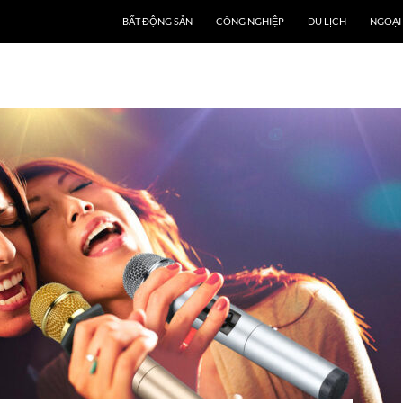
BẤT ĐỘNG SẢN
CÔNG NGHIỆP
DU LỊCH
NGOẠI