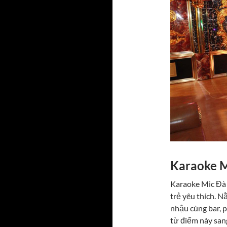
Karaoke 
Karaoke Mic Đà 
trẻ yêu thích. 
nhậu cùng bar, p
từ điểm này san