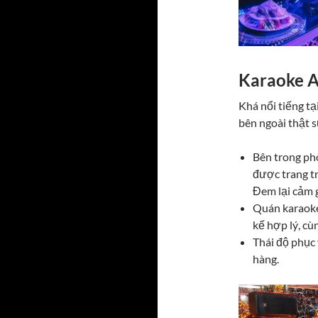
Karaoke 
Khá nổi tiếng t
bên ngoài thật s
Bên trong phò
được trang t
Đem lại cảm g
Quán karaoke
kế hợp lý, cù
Thái độ phục 
hàng.