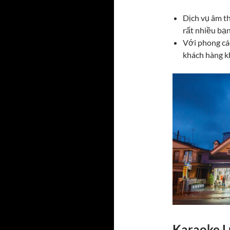
Dịch vụ âm t
rất nhiều bạn
Với phong cá
khách hàng khi
Karaoke L