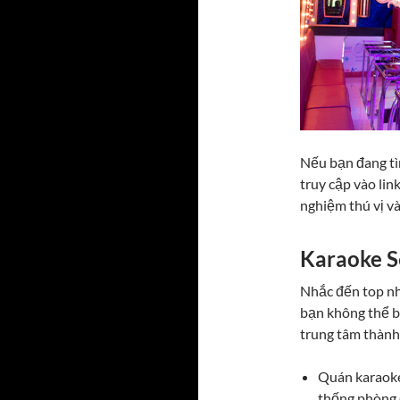
Nếu bạn đang tì
truy cập vào lin
nghiệm thú vị v
Karaoke 
Nhắc đến top nh
bạn không thể b
trung tâm thành
Quán karaoke 
thống phòng 