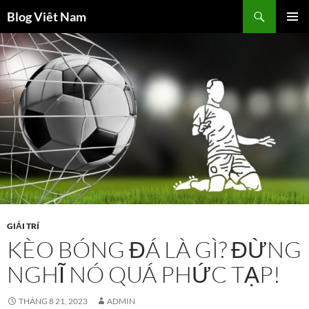
Chuyển
Tìm
Blog Viêt Nam
đến
kiếm
TRÌNH
nội
ĐƠN CƠ
dung
SỞ
GIẢI TRÍ
KÈO BÓNG ĐÁ LÀ GÌ? ĐỪNG
NGHĨ NÓ QUÁ PHỨC TẠP!
THÁNG 8 21, 2023
ADMIN