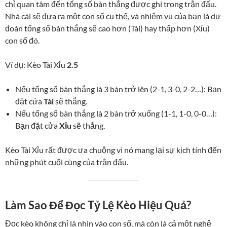
chỉ quan tâm đến tổng số bàn thắng được ghi trong trận đấu.
Nhà cái sẽ đưa ra một con số cụ thể, và nhiệm vụ của bạn là dự
đoán tổng số bàn thắng sẽ cao hơn (Tài) hay thấp hơn (Xỉu)
con số đó.
Ví dụ: Kèo Tài Xỉu
2.5
Nếu tổng số bàn thắng là 3 bàn trở lên (2-1, 3-0, 2-2…): Bạn
đặt cửa
Tài
sẽ thắng.
Nếu tổng số bàn thắng là 2 bàn trở xuống (1-1, 1-0, 0-0…):
Bạn đặt cửa
Xỉu
sẽ thắng.
Kèo Tài Xỉu rất được ưa chuộng vì nó mang lại sự kịch tính đến
những phút cuối cùng của trận đấu.
Làm Sao Để Đọc Tỷ Lệ Kèo Hiệu Quả?
Đọc kèo không chỉ là nhìn vào con số, mà còn là cả một nghệ