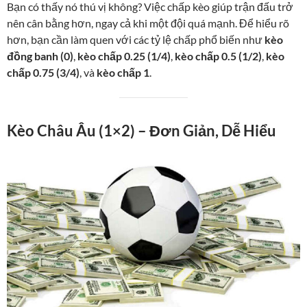
Bạn có thấy nó thú vị không? Việc chấp kèo giúp trận đấu trở
nên cân bằng hơn, ngay cả khi một đội quá mạnh. Để hiểu rõ
hơn, bạn cần làm quen với các tỷ lệ chấp phổ biến như
kèo
đồng banh (0)
,
kèo chấp 0.25 (1/4)
,
kèo chấp 0.5 (1/2)
,
kèo
chấp 0.75 (3/4)
, và
kèo chấp 1
.
Kèo Châu Âu (1×2) – Đơn Giản, Dễ Hiểu