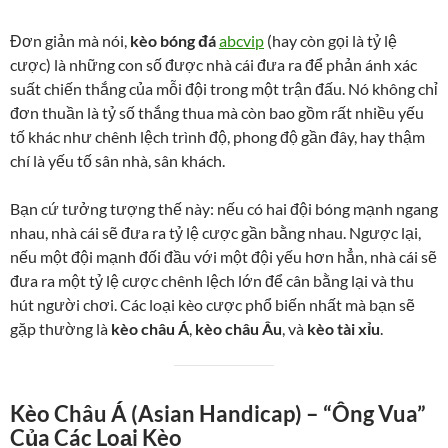
Đơn giản mà nói,
kèo bóng đá
abcvip
(hay còn gọi là tỷ lệ
cược) là những con số được nhà cái đưa ra để phản ánh xác
suất chiến thắng của mỗi đội trong một trận đấu. Nó không chỉ
đơn thuần là tỷ số thắng thua mà còn bao gồm rất nhiều yếu
tố khác như chênh lệch trình độ, phong độ gần đây, hay thậm
chí là yếu tố sân nhà, sân khách.
Bạn cứ tưởng tượng thế này: nếu có hai đội bóng mạnh ngang
nhau, nhà cái sẽ đưa ra tỷ lệ cược gần bằng nhau. Ngược lại,
nếu một đội mạnh đối đầu với một đội yếu hơn hẳn, nhà cái sẽ
đưa ra một tỷ lệ cược chênh lệch lớn để cân bằng lại và thu
hút người chơi. Các loại kèo cược phổ biến nhất mà bạn sẽ
gặp thường là
kèo châu Á
,
kèo châu Âu
, và
kèo tài xỉu
.
Kèo Châu Á (Asian Handicap) – “Ông Vua”
Của Các Loại Kèo