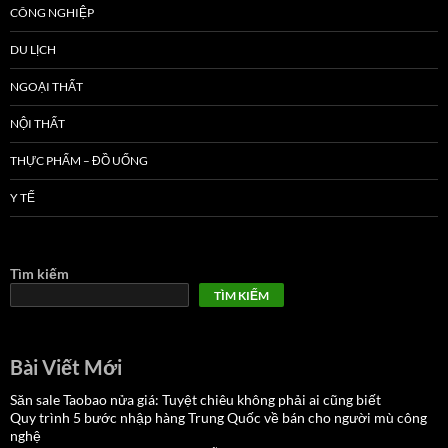
CÔNG NGHIỆP
DU LỊCH
NGOẠI THẤT
NỘI THẤT
THỰC PHẨM – ĐỒ UỐNG
Y TẾ
Tìm kiếm
TÌM KIẾM
Bài Viết Mới
Săn sale Taobao nửa giá: Tuyệt chiêu không phải ai cũng biết
Quy trình 5 bước nhập hàng Trung Quốc về bán cho người mù công
nghệ