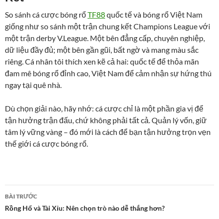
So sánh cá cược bóng rổ
TF88
quốc tế và bóng rổ Việt Nam
giống như so sánh một trận chung kết Champions League với
một trận derby V.League. Một bên đẳng cấp, chuyên nghiệp,
dữ liệu đầy đủ; một bên gần gũi, bất ngờ và mang màu sắc
riêng. Cá nhân tôi thích xen kẽ cả hai: quốc tế để thỏa mãn
đam mê bóng rổ đỉnh cao, Việt Nam để cảm nhận sự hứng thú
ngay tại quê nhà.
Dù chọn giải nào, hãy nhớ: cá cược chỉ là một phần gia vị để
tận hưởng trận đấu, chứ không phải tất cả. Quản lý vốn, giữ
tâm lý vững vàng – đó mới là cách để bạn tận hưởng trọn vẹn
thế giới cá cược bóng rổ.
Điều
BÀI TRƯỚC
hướng
Rồng Hổ và Tài Xỉu: Nên chọn trò nào dễ thắng hơn?