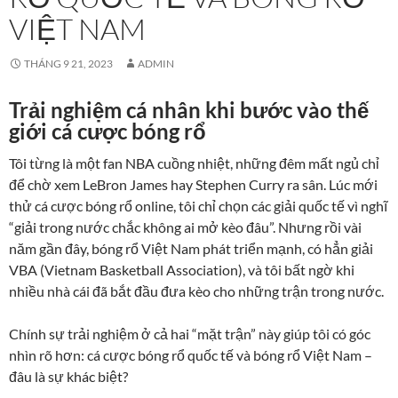
VIỆT NAM
THÁNG 9 21, 2023
ADMIN
Trải nghiệm cá nhân khi bước vào thế
giới cá cược bóng rổ
Tôi từng là một fan NBA cuồng nhiệt, những đêm mất ngủ chỉ
để chờ xem LeBron James hay Stephen Curry ra sân. Lúc mới
thử cá cược bóng rổ online, tôi chỉ chọn các giải quốc tế vì nghĩ
“giải trong nước chắc không ai mở kèo đâu”. Nhưng rồi vài
năm gần đây, bóng rổ Việt Nam phát triển mạnh, có hẳn giải
VBA (Vietnam Basketball Association), và tôi bất ngờ khi
nhiều nhà cái đã bắt đầu đưa kèo cho những trận trong nước.
Chính sự trải nghiệm ở cả hai “mặt trận” này giúp tôi có góc
nhìn rõ hơn: cá cược bóng rổ quốc tế và bóng rổ Việt Nam –
đâu là sự khác biệt?