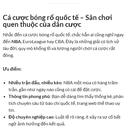
Cá cược bóng rổ quốc tế – Sân chơi
quen thuộc của dân cược
Nhắc đến cá cược bóng rổ quốc tế, chắc hẳn ai cũng nghĩ ngay
đến
NBA
, EuroLeague hay CBA. Đây là những giải có lịch sử
lâu đời, quy mô khổng lồ và lượng người chơi cá cược rất
đông.
Ưu điểm:
Nhiều trận đấu, nhiều kèo
: NBA một mùa có hàng trăm
trận, gần như ngày nào cũng có cái để đặt cược.
Thông tin phong phú
: Bạn dễ dàng tìm thấy thống kê, phân
tích chuyên sâu từ báo chí quốc tế, trang web thể thao uy
tín.
Độ chuyên nghiệp cao
: Luật lệ rõ ràng, ít xảy ra sự cố bất
ngờ ảnh hưởng đến kết quả.