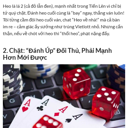
Heo là lá 2 (cả đỏ lẫn đen), mạnh nhất trong Tiến Lên vì chỉ bị
tứ quý chặt. Đánh heo cuối cùng là “bay” ngay, thắng ván luôn!
Tôi từng cầm đôi heo cuối ván, chat “Heo về nhà!” mà cả bàn
im re – cảm giác ấy sướng như trúng Vietlott nhỏ. Nhưng cẩn
thận, nếu về chót với heo thì “thối heo”, phạt nặng đấy.
2. Chặt: “Đánh Úp” Đối Thủ, Phải Mạnh
Hơn Mới Được