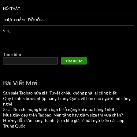
NỘI THẤT
THỰC PHẨM – ĐỒ UỐNG
Y TẾ
Tìm kiếm
TÌM KIẾM
Bài Viết Mới
Săn sale Taobao nửa giá: Tuyệt chiêu không phải ai cũng biết
Quy trình 5 bước nhập hàng Trung Quốc về bán cho người mù công
nghệ
3 sai lầm chí mạng khiến bạn bị lỗ nặng khi mua hàng 1688
Mua giày dép trên Taobao: Nên tăng hay giảm size thì vừa chân?
Hướng dẫn săn hàng thanh lý, xả kho giá rẻ bất ngờ trên các app
Trung Quốc