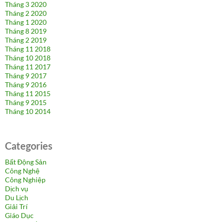
Tháng 3 2020
Tháng 2 2020
Tháng 1 2020
Tháng 8 2019
Tháng 2 2019
Tháng 11 2018
Tháng 10 2018
Tháng 11 2017
Tháng 9 2017
Tháng 9 2016
Tháng 11 2015
Tháng 9 2015
Tháng 10 2014
Categories
Bất Động Sản
Công Nghệ
Công Nghiệp
Dịch vụ
Du Lịch
Giải Trí
Giáo Dục