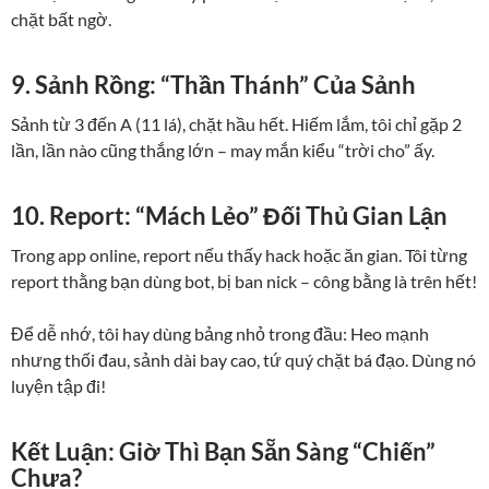
chặt bất ngờ.
9. Sảnh Rồng: “Thần Thánh” Của Sảnh
Sảnh từ 3 đến A (11 lá), chặt hầu hết. Hiếm lắm, tôi chỉ gặp 2
lần, lần nào cũng thắng lớn – may mắn kiểu “trời cho” ấy.
10. Report: “Mách Lẻo” Đối Thủ Gian Lận
Trong app online, report nếu thấy hack hoặc ăn gian. Tôi từng
report thằng bạn dùng bot, bị ban nick – công bằng là trên hết!
Để dễ nhớ, tôi hay dùng bảng nhỏ trong đầu: Heo mạnh
nhưng thối đau, sảnh dài bay cao, tứ quý chặt bá đạo. Dùng nó
luyện tập đi!
Kết Luận: Giờ Thì Bạn Sẵn Sàng “Chiến”
Chưa?