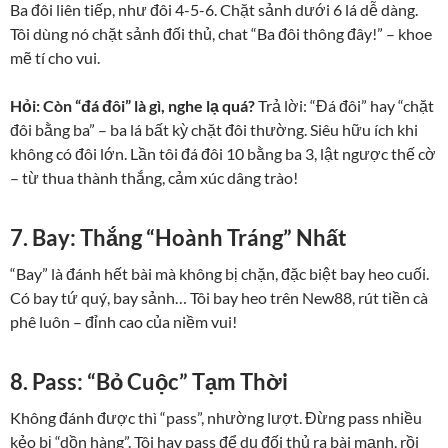
Ba đôi liên tiếp, như đôi 4-5-6. Chặt sảnh dưới 6 lá dễ dàng.
Tôi dùng nó chặt sảnh đối thủ, chat “Ba đôi thông đây!” – khoe
mẽ tí cho vui.
Hỏi: Còn “đá đôi” là gì, nghe lạ quá?
Trả lời: “Đá đôi” hay “chặt
đôi bằng ba” – ba lá bất kỳ chặt đôi thường. Siêu hữu ích khi
không có đôi lớn. Lần tôi đá đôi 10 bằng ba 3, lật ngược thế cờ
– từ thua thành thắng, cảm xúc dâng trào!
7. Bay: Thắng “Hoành Tráng” Nhất
“Bay” là đánh hết bài mà không bị chặn, đặc biệt bay heo cuối.
Có bay tứ quý, bay sảnh… Tôi bay heo trên New88, rút tiền cà
phê luôn – đỉnh cao của niềm vui!
8. Pass: “Bỏ Cuộc” Tạm Thời
Không đánh được thì “pass”, nhường lượt. Đừng pass nhiều
kẻo bị “dồn hàng”. Tôi hay pass để dụ đối thủ ra bài mạnh, rồi