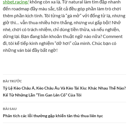
shbet.racing/
không còn xa lạ. Từ natural làm tim đập nhanh
đến roadmap đầy màu sắc, tất cả đều góp phần làm trò chơi
thêm phần kịch tính. Tôi từng là “gà mờ” với đống từ lạ, nhưng
giờ thì… vẫn thua nhiều hơn thắng, nhưng vui gấp bội! Nhớ
nhé, chơi có trách nhiệm, chỉ dùng tiền thừa, và nếu nghiện,
dừng lại. Bạn đang băn khoăn thuật ngữ nào nữa? Comment
đi, tôi kể tiếp kinh nghiệm “dở hơi” của mình. Chúc bạn có
những ván bài đầy bất ngờ!
Điều
BÀI TRƯỚC
hướng
Tỷ Lệ Kèo Châu Á, Kèo Châu Âu Và Kèo Tài Xỉu: Khác Nhau Thế Nào?
Kể Từ Những Lần “Tim Gan Lên Cổ” Của Tôi
bài
viết
BÀI SAU
Phân tích các lỗi thường gặp khiến tân thủ thua liên tục