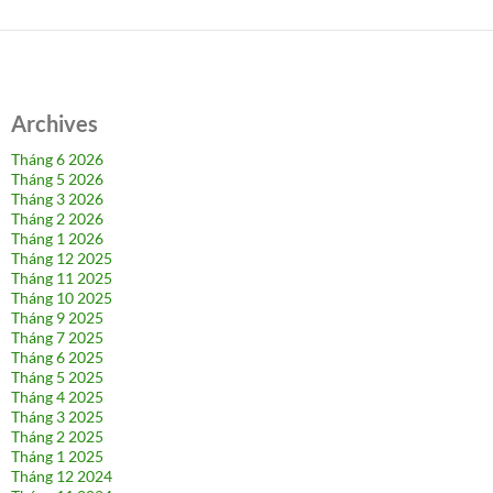
Archives
Tháng 6 2026
Tháng 5 2026
Tháng 3 2026
Tháng 2 2026
Tháng 1 2026
Tháng 12 2025
Tháng 11 2025
Tháng 10 2025
Tháng 9 2025
Tháng 7 2025
Tháng 6 2025
Tháng 5 2025
Tháng 4 2025
Tháng 3 2025
Tháng 2 2025
Tháng 1 2025
Tháng 12 2024