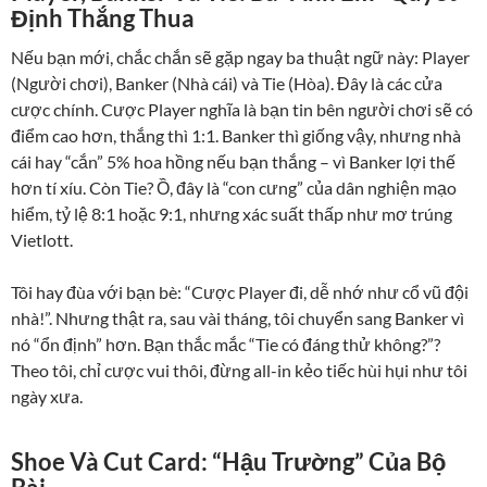
Định Thắng Thua
Nếu bạn mới, chắc chắn sẽ gặp ngay ba thuật ngữ này: Player
(Người chơi), Banker (Nhà cái) và Tie (Hòa). Đây là các cửa
cược chính. Cược Player nghĩa là bạn tin bên người chơi sẽ có
điểm cao hơn, thắng thì 1:1. Banker thì giống vậy, nhưng nhà
cái hay “cắn” 5% hoa hồng nếu bạn thắng – vì Banker lợi thế
hơn tí xíu. Còn Tie? Ồ, đây là “con cưng” của dân nghiện mạo
hiểm, tỷ lệ 8:1 hoặc 9:1, nhưng xác suất thấp như mơ trúng
Vietlott.
Tôi hay đùa với bạn bè: “Cược Player đi, dễ nhớ như cổ vũ đội
nhà!”. Nhưng thật ra, sau vài tháng, tôi chuyển sang Banker vì
nó “ổn định” hơn. Bạn thắc mắc “Tie có đáng thử không?”?
Theo tôi, chỉ cược vui thôi, đừng all-in kẻo tiếc hùi hụi như tôi
ngày xưa.
Shoe Và Cut Card: “Hậu Trường” Của Bộ