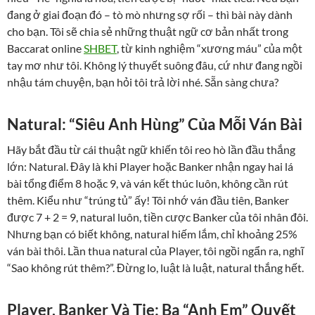
đang ở giai đoạn đó – tò mò nhưng sợ rối – thì bài này dành
cho bạn. Tôi sẽ chia sẻ những thuật ngữ cơ bản nhất trong
Baccarat online
SHBET
, từ kinh nghiệm “xương máu” của một
tay mơ như tôi. Không lý thuyết suông đâu, cứ như đang ngồi
nhậu tám chuyện, bạn hỏi tôi trả lời nhé. Sẵn sàng chưa?
Natural: “Siêu Anh Hùng” Của Mỗi Ván Bài
Hãy bắt đầu từ cái thuật ngữ khiến tôi reo hò lần đầu thắng
lớn: Natural. Đây là khi Player hoặc Banker nhận ngay hai lá
bài tổng điểm 8 hoặc 9, và ván kết thúc luôn, không cần rút
thêm. Kiểu như “trúng tủ” ấy! Tôi nhớ ván đầu tiên, Banker
được 7 + 2 = 9, natural luôn, tiền cược Banker của tôi nhân đôi.
Nhưng bạn có biết không, natural hiếm lắm, chỉ khoảng 25%
ván bài thôi. Lần thua natural của Player, tôi ngồi ngẩn ra, nghĩ
“Sao không rút thêm?”. Đừng lo, luật là luật, natural thắng hết.
Player, Banker Và Tie: Ba “Anh Em” Quyết