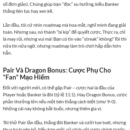
số đơn giản). Chúng giúp bạn “đọc” xu hướng, kiểu Banker
thắng liên tục hay xen kẽ.
Lần đầu, tôi cứ nhìn roadmap mà hoa mắt, nghĩ mình đang giải
toán. Nhưng sau, nó thành “bí kíp” để quyết cược. Thực ra, chỉ
là may rủi, nhưng vui mà! Bạn có tin vào “streak” không? Tôi thì
nửa tin nửa ngờ, nhưng roadmap làm trò chơi hấp dẫn hơn
hẳn.
Pair Và Dragon Bonus: Cược Phụ Cho
“Fan” Mạo Hiểm
Đối với người mới, có thể gặp Pair – cược hai lá đầu của
Player hoặc Banker là đôi (tỷ lệ 11:1). Hay Dragon Bonus, cược
phần thưởng lớn nếu một bên thắng cách biệt (như 9-0).
Những cái này không bắt buộc, nhưng thêm gia vị.
Tôi thử Pair lần đầu, thắng đôi Banker và cười toe toét, nhưng
thua hoài nên bỏ. Nếu bạn mới, cứ stick với cược chính trước