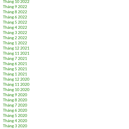
Tháng 10 2022
Tháng 9 2022
Tháng 8 2022
Tháng 6 2022
Tháng 5 2022
Tháng 4 2022
Tháng 3 2022
Tháng 2 2022
Tháng 1 2022
Tháng 12 2021
Tháng 11 2021
Tháng 7 2021
Tháng 6 2021
Tháng 5 2021
Tháng 1 2021
Tháng 12 2020
Tháng 11 2020
Tháng 10 2020
Tháng 9 2020
Tháng 8 2020
Tháng 7 2020
Tháng 6 2020
Tháng 5 2020
Tháng 4 2020
Tháng 3 2020