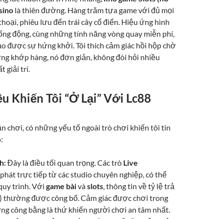
sino
là thiên đường. Hàng trăm tựa game với đủ mọi
thoại, phiêu lưu đến trái cây cổ điển. Hiệu ứng hình
ống động, cùng những tính năng vòng quay miễn phí,
ạo được sự hứng khởi. Tôi thích cảm giác hồi hộp chờ
ợng khớp hàng, nó đơn giản, không đòi hỏi nhiều
 giải trí.
u Khiến Tôi “Ở Lại” Với Lc88
ần chơi, có những yếu tố ngoài trò chơi khiến tôi tin
:
h:
Đây là điều tối quan trọng. Các trò
Live
hát trực tiếp từ các studio chuyên nghiệp, có thể
quy trình. Với
game bài
và
slots
, thông tin về tỷ lệ trả
 thường được công bố. Cảm giác được chơi trong
ng công bằng là thứ khiến người chơi an tâm nhất.