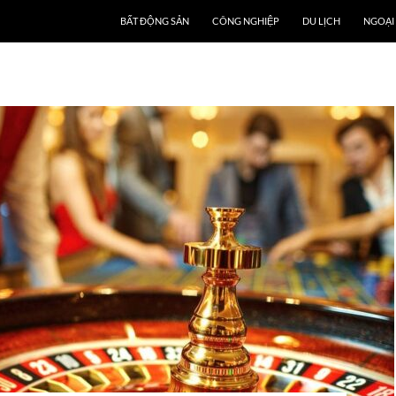
BẤT ĐỘNG SẢN
CÔNG NGHIỆP
DU LỊCH
NGOẠI