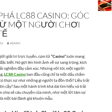
PHÁ LC88 CASINO: GÓC
TỪ MỘT NGƯỜI CHƠI
TẾ
23
ADMIN
iới giải trí trực tuyến, cụm từ
“Casino”
luôn mang
ặc biệt. Nó gợi lên hình ảnh về sự sang trọng, kịch
rải nghiệm đầy cảm xúc. Nhưng với tôi, một người
ng,
LC88 Casino
ban đầu cũng chỉ là một dấu chấm
 có thực sự như những gì người ta đồn thổi? Liệu trải
in cậy? Sau một hành trình khá dài tìm hiểu và trải
n chia sẻ câu chuyện của mình, như một lời tâm sự
là một bài đánh giá khuôn mẫu.