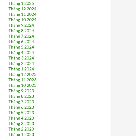
Tháng 1 2025
Tháng 12 2024
Tháng 11 2024
Tháng 10 2024
Tháng 9 2024
Tháng 8 2024
Tháng 7 2024
Tháng 6 2024
Tháng 5 2024
Tháng 4 2024
Tháng 3 2024
Tháng 2 2024
Tháng 1 2024
Tháng 12 2023
Tháng 11 2023
Tháng 10 2023
Tháng 9 2023
Tháng 8 2023
Tháng 7 2023
Tháng 6 2023
Tháng 5 2023
Tháng 4 2023
Tháng 3 2023
Tháng 2 2023
Tháng 1 2023