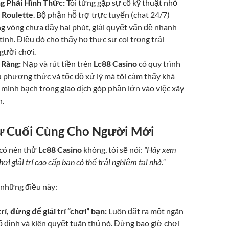
g Phải Hình Thức:
Tôi từng gặp sự cố kỹ thuật nhỏ
i
Roulette
. Bộ phận hỗ trợ trực tuyến (chat 24/7)
g vòng chưa đầy hai phút, giải quyết vấn đề nhanh
tình. Điều đó cho thấy họ thực sự coi trọng trải
gười chơi.
 Ràng:
Nạp và rút tiền trên
Lc88 Casino
có quy trình
u phương thức và tốc độ xử lý mà tôi cảm thấy khá
h minh bạch trong giao dịch góp phần lớn vào việc xây
n.
ự Cuối Cùng Cho Người Mới
 có nên thử
Lc88 Casino
không, tôi sẽ nói:
“Hãy xem
ơi giải trí cao cấp bạn có thể trải nghiệm tại nhà.”
những điều này:
rí, đừng để giải trí “chơi” bạn:
Luôn đặt ra một ngân
 cố định và kiên quyết tuân thủ nó. Đừng bao giờ chơi