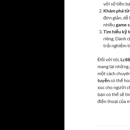
với số tiền b
Khám phá từ
đơn giản, dễ 
nhiều
game s
Tìm hiểu kỹ l
riêng. Dành c
trải nghiệm t
Đối với tôi,
Lc88
mang lại những g
một cách chuyên
tuyến
có thể ho
xúc cho người c
bạn có thể sẽ tì
điện thoại của m