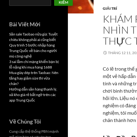
KIẾM
GIẢI TRÍ
KHÁM 
Bài Viết Mới
NHÌN 
Săn sale Taobao nửa giá: Tuyệt
THỰC 
chiêu không phải ai cũng biết
Quy trình 5 bước nhập hàng
Trung Quốc về bán cho người
THÁNG 12 11, 20
mù công nghệ
3 sai lầm chí mạng khiến bạn bị
lỗ nặng khi mua hàng 1688
Có lẽ trong thế g
Mua giày dép trên Taobao: Nên
một vẻ hấp dẫn đ
tăng hay giảm size thì vừa
tính và những t
chân?
Hướng dẫn săn hàng thanh lý,
chơi bình thườ
xả kho giá rẻ bất ngờ trên các
hỏi lớn. Liệu nó
app Trung Quốc
nghiệm có đáng t
nghiệm, tôi muố
chân thành hơn 
Về Chúng Tôi
Cung cấp thệ thống PBN mạnh
mẽ giúp bạn có cơ vào top