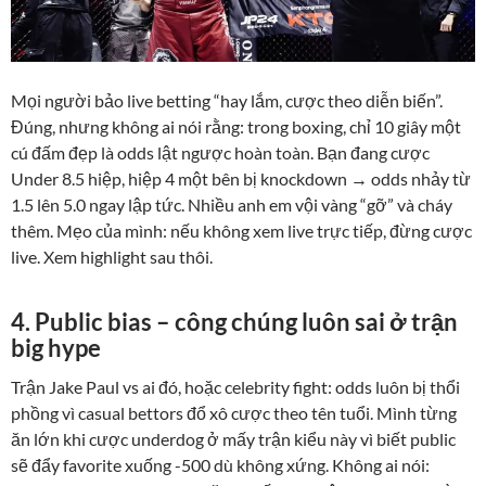
Mọi người bảo live betting “hay lắm, cược theo diễn biến”.
Đúng, nhưng không ai nói rằng: trong boxing, chỉ 10 giây một
cú đấm đẹp là odds lật ngược hoàn toàn. Bạn đang cược
Under 8.5 hiệp, hiệp 4 một bên bị knockdown → odds nhảy từ
1.5 lên 5.0 ngay lập tức. Nhiều anh em vội vàng “gỡ” và cháy
thêm. Mẹo của mình: nếu không xem live trực tiếp, đừng cược
live. Xem highlight sau thôi.
4. Public bias – công chúng luôn sai ở trận
big hype
Trận Jake Paul vs ai đó, hoặc celebrity fight: odds luôn bị thổi
phồng vì casual bettors đổ xô cược theo tên tuổi. Mình từng
ăn lớn khi cược underdog ở mấy trận kiểu này vì biết public
sẽ đẩy favorite xuống -500 dù không xứng. Không ai nói: