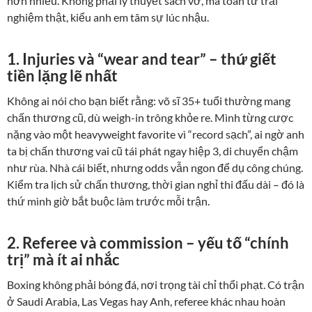
hơn nhiều. Không phải lý thuyết sách vở, mà toàn từ trải
nghiệm thật, kiểu anh em tâm sự lúc nhậu.
1. Injuries và “wear and tear” – thứ giết
tiền lặng lẽ nhất
Không ai nói cho bạn biết rằng: võ sĩ 35+ tuổi thường mang
chấn thương cũ, dù weigh-in trông khỏe re. Mình từng cược
nặng vào một heavyweight favorite vì “record sạch”, ai ngờ anh
ta bị chấn thương vai cũ tái phát ngay hiệp 3, di chuyển chậm
như rùa. Nhà cái biết, nhưng odds vẫn ngon để dụ công chúng.
Kiểm tra lịch sử chấn thương, thời gian nghỉ thi đấu dài – đó là
thứ mình giờ bắt buộc làm trước mỗi trận.
2. Referee và commission – yếu tố “chính
trị” mà ít ai nhắc
Boxing không phải bóng đá, nơi trọng tài chỉ thổi phạt. Có trận
ở Saudi Arabia, Las Vegas hay Anh, referee khác nhau hoàn