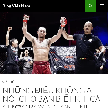
Chuyển
Tìm
Blog Viêt Nam
đến
kiếm
TRÌNH
nội
ĐƠN CƠ
dung
SỞ
GIẢI TRÍ
NHỮNG ĐIỀU KHÔNG AI
NÓI CHO BẠN BIẾT KHI CÁ
CƯỢC BOXING ONLINE –