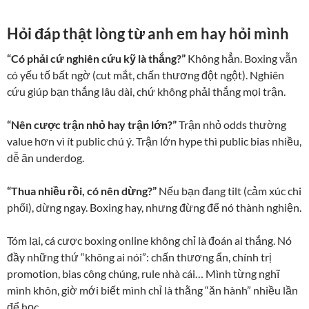
Hỏi đáp thật lòng từ anh em hay hỏi mình
“Có phải cứ nghiên cứu kỹ là thắng?”
Không hẳn. Boxing vẫn
có yếu tố bất ngờ (cut mắt, chấn thương đột ngột). Nghiên
cứu giúp bạn thắng lâu dài, chứ không phải thắng mọi trận.
“Nên cược trận nhỏ hay trận lớn?”
Trận nhỏ odds thường
value hơn vì ít public chú ý. Trận lớn hype thì public bias nhiều,
dễ ăn underdog.
“Thua nhiều rồi, có nên dừng?”
Nếu bạn đang tilt (cảm xúc chi
phối), dừng ngay. Boxing hay, nhưng đừng để nó thành nghiện.
Tóm lại, cá cược boxing online không chỉ là đoán ai thắng. Nó
đầy những thứ “không ai nói”: chấn thương ẩn, chính trị
promotion, bias công chúng, rule nhà cái… Mình từng nghĩ
mình khôn, giờ mới biết mình chỉ là thằng “ăn hành” nhiều lần
để học.