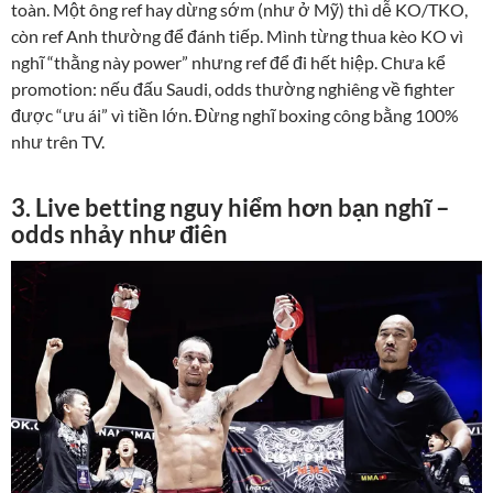
toàn. Một ông ref hay dừng sớm (như ở Mỹ) thì dễ KO/TKO,
còn ref Anh thường để đánh tiếp. Mình từng thua kèo KO vì
nghĩ “thằng này power” nhưng ref để đi hết hiệp. Chưa kể
promotion: nếu đấu Saudi, odds thường nghiêng về fighter
được “ưu ái” vì tiền lớn. Đừng nghĩ boxing công bằng 100%
như trên TV.
3. Live betting nguy hiểm hơn bạn nghĩ –
odds nhảy như điên