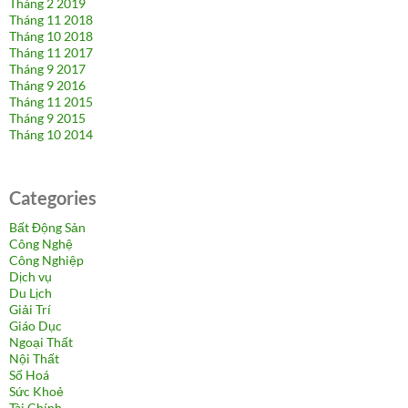
Tháng 2 2019
Tháng 11 2018
Tháng 10 2018
Tháng 11 2017
Tháng 9 2017
Tháng 9 2016
Tháng 11 2015
Tháng 9 2015
Tháng 10 2014
Categories
Bất Động Sản
Công Nghệ
Công Nghiệp
Dịch vụ
Du Lịch
Giải Trí
Giáo Dục
Ngoại Thất
Nội Thất
Số Hoá
Sức Khoẻ
Tài Chính