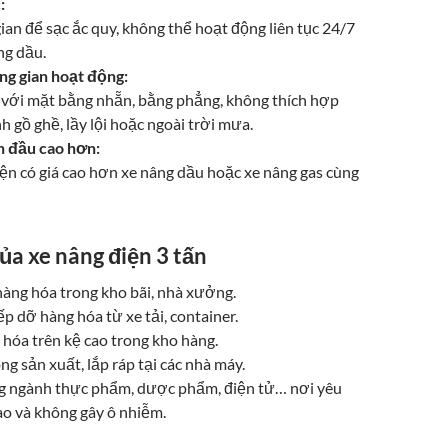
:
ian để sạc ắc quy, không thể hoạt động liên tục 24/7
ng dầu.
ng gian hoạt động:
 với mặt bằng nhẵn, bằng phẳng, không thích hợp
nh gồ ghề, lầy lội hoặc ngoài trời mưa.
n đầu cao hơn:
ện có giá cao hơn xe nâng dầu hoặc xe nâng gas cùng
ủa xe nâng điện 3 tấn
àng hóa trong kho bãi, nhà xưởng.
p dỡ hàng hóa từ xe tải, container.
hóa trên kệ cao trong kho hàng.
g sản xuất, lắp ráp tại các nhà máy.
g ngành thực phẩm, dược phẩm, điện tử… nơi yêu
ao và không gây ô nhiễm.