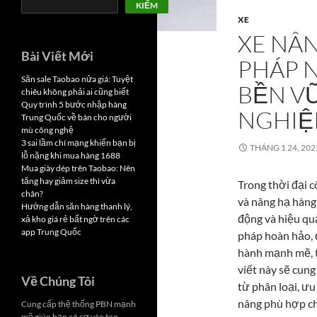
KIẾM
XE
XE NÂN
Bài Viết Mới
PHÁP 
Săn sale Taobao nửa giá: Tuyệt
BỀN V
chiêu không phải ai cũng biết
Quy trình 5 bước nhập hàng
NGHIỆ
Trung Quốc về bán cho người
mù công nghệ
3 sai lầm chí mạng khiến bạn bị
THÁNG 1 24, 202
lỗ nặng khi mua hàng 1688
Mua giày dép trên Taobao: Nên
tăng hay giảm size thì vừa
Trong thời đại c
chân?
và nâng hạ hàng 
Hướng dẫn săn hàng thanh lý,
động và hiệu quả
xả kho giá rẻ bất ngờ trên các
app Trung Quốc
pháp hoàn hảo, 
hành mạnh mẽ, ti
viết này sẽ cung
Về Chúng Tôi
từ phân loại, ưu
nâng phù hợp c
Cung cấp thệ thống PBN mạnh
mẽ giúp bạn có cơ vào top