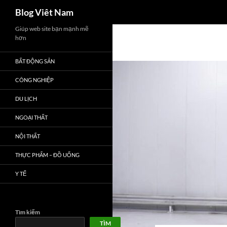
Tìm
Blog Viêt Nam
kiếm
Chuyển
Giúp web site bạn mạnh mẽ
hơn
đến
nội
BẤT ĐỘNG SẢN
dung
CÔNG NGHIỆP
DU LỊCH
NGOẠI THẤT
NỘI THẤT
THỰC PHẨM – ĐỒ UỐNG
Y TẾ
Tìm kiếm
TÌM