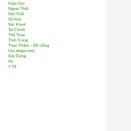
Giáo Dục
Ngoại Thất
Nội Thất
Số Hoá
Sức Khoẻ
Tài Chính
Thể Thao
Thời Trang
Thực Phẩm – Đồ Uống
Uncategorized
Xây Dựng
Xe
Y Tế