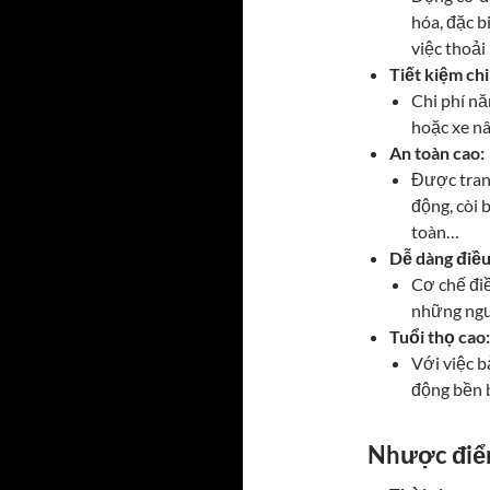
hóa, đặc b
việc thoải
Tiết kiệm chi
Chi phí nă
hoặc xe nâ
An toàn cao:
Được tran
động, còi 
toàn…
Dễ dàng điều
Cơ chế điề
những ngư
Tuổi thọ cao:
Với việc b
động bền 
Nhược điểm