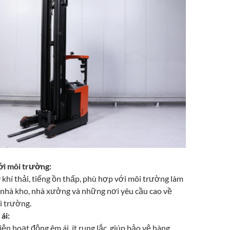
ới môi trường:
khí thải, tiếng ồn thấp, phù hợp với môi trường làm
 nhà kho, nhà xưởng và những nơi yêu cầu cao về
i trường.
ái:
ện hoạt động êm ái, ít rung lắc, giúp bảo vệ hàng