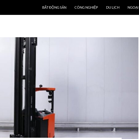
BẤT ĐỘNG SẢN
CÔNG NGHIỆP
DU LỊCH
NGOẠI