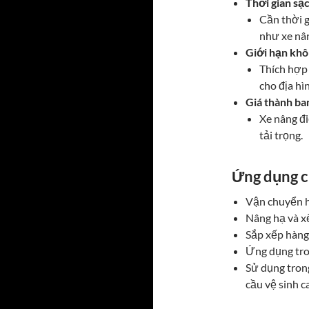
Thời gian sạc
Cần thời g
như xe nâ
Giới hạn khô
Thích hợp
cho địa hì
Giá thành ba
Xe nâng đi
tải trọng.
Ứng dụng c
Vận chuyển h
Nâng hạ và xế
Sắp xếp hàng 
Ứng dụng tron
Sử dụng tron
cầu vệ sinh c