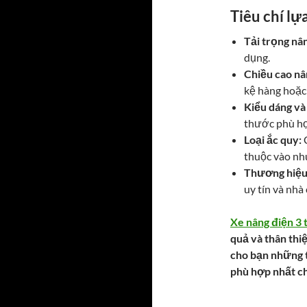
Tiêu chí lự
Tải trọng nâ
dụng.
Chiều cao nâ
kệ hàng hoặc 
Kiểu dáng và
thước phù hợ
Loại ắc quy:
C
thuộc vào nh
Thương hiệu 
uy tín và nhà
Xe nâng điện 3 
quả và thân thi
cho bạn những t
phù hợp nhất c