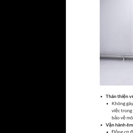
Thân thiện v
Không gây 
việc trong
bảo vệ mô
Vận hành êm 
Động cơ đi