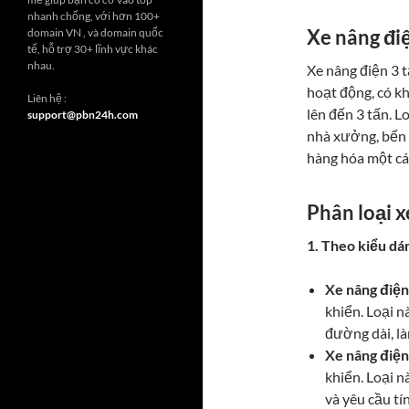
nhanh chống, với hơn 100+
Xe nâng điệ
domain VN , và domain quốc
tế, hỗ trợ 30+ lĩnh vực khác
nhau.
Xe nâng điện 3 t
hoạt động, có k
Liên hệ :
lên đến 3 tấn. L
support@pbn24h.com
nhà xưởng, bến 
hàng hóa một cá
Phân loại x
1. Theo kiểu dá
Xe nâng điện 
khiển. Loại n
đường dài, là
Xe nâng điện
khiển. Loại 
và yêu cầu tí