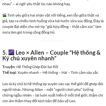
nhau” – ai ngờ yêu thật lúc nào không hay.
Tình yêu giữa hai nhân vật nổi tiếng, xen lẫn giữa thật và
giả, tạo ra nhiều tình huống vừa hài hước vừa xúc động. Đây là
couple đại diện cho mô típ “giả hợp đồng – thật cảm xúc” làm
mưa làm gió trong cộng đồng hủ.
5.
Leo × Allen – Couple “Hệ thống &
Ký chủ xuyên nhanh”
Truyện
:
Hệ Thống Ghép Đôi Sai Rồi
Thể loại
: Xuyên nhanh – Hệ thống – Hài – Tình cảm sâu sắc
Leo là ký chủ bị hệ thống ép xuyên vào các thế giới để ghép đôi
người khác. Nhưng Allen – một “người chơi phụ” tưởng
chừng ngẫu nhiên – lại luôn xuất hiện ở mỗi thế giới, thậm chí
còn âm thầm thay đổi kịch bản để bảo vệ Leo.