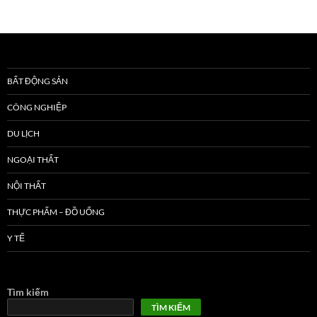
BẤT ĐỘNG SẢN
CÔNG NGHIỆP
DU LỊCH
NGOẠI THẤT
NỘI THẤT
THỰC PHẨM – ĐỒ UỐNG
Y TẾ
Tìm kiếm
TÌM KIẾM