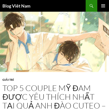
Chuyển
Tìm
Blog Viêt Nam
đến
kiếm
TRÌNH
nội
ĐƠN CƠ
dung
SỞ
GIẢI TRÍ
TOP 5 COUPLE MỸ ĐAM
ĐƯỢC YÊU THÍCH NHẤT
TẠI QUẢ ANH ĐÀO CUTEO –