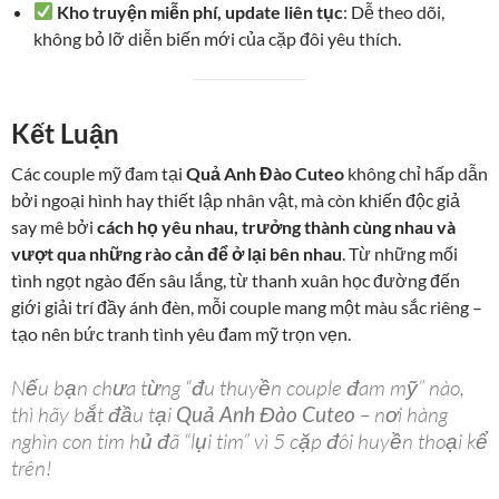
Kho truyện miễn phí, update liên tục
: Dễ theo dõi,
không bỏ lỡ diễn biến mới của cặp đôi yêu thích.
Kết Luận
Các couple mỹ đam tại
Quả Anh Đào Cuteo
không chỉ hấp dẫn
bởi ngoại hình hay thiết lập nhân vật, mà còn khiến độc giả
say mê bởi
cách họ yêu nhau, trưởng thành cùng nhau và
vượt qua những rào cản để ở lại bên nhau
. Từ những mối
tình ngọt ngào đến sâu lắng, từ thanh xuân học đường đến
giới giải trí đầy ánh đèn, mỗi couple mang một màu sắc riêng –
tạo nên bức tranh tình yêu đam mỹ trọn vẹn.
Nếu bạn chưa từng “đu thuyền couple đam mỹ” nào,
thì hãy bắt đầu tại
Quả Anh Đào Cuteo
– nơi hàng
nghìn con tim hủ đã “lụi tim” vì 5 cặp đôi huyền thoại kể
trên!