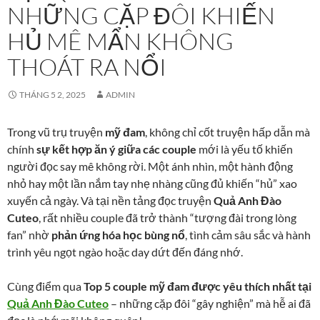
NHỮNG CẶP ĐÔI KHIẾN
HỦ MÊ MẨN KHÔNG
THOÁT RA NỔI
THÁNG 5 2, 2025
ADMIN
Trong vũ trụ truyện
mỹ đam
, không chỉ cốt truyện hấp dẫn mà
chính
sự kết hợp ăn ý giữa các couple
mới là yếu tố khiến
người đọc say mê không rời. Một ánh nhìn, một hành động
nhỏ hay một lần nắm tay nhẹ nhàng cũng đủ khiến “hủ” xao
xuyến cả ngày. Và tại nền tảng đọc truyện
Quả Anh Đào
Cuteo
, rất nhiều couple đã trở thành “tượng đài trong lòng
fan” nhờ
phản ứng hóa học bùng nổ
, tình cảm sâu sắc và hành
trình yêu ngọt ngào hoặc day dứt đến đáng nhớ.
Cùng điểm qua
Top 5 couple mỹ đam được yêu thích nhất tại
Quả Anh Đào Cuteo
– những cặp đôi “gây nghiện” mà hễ ai đã