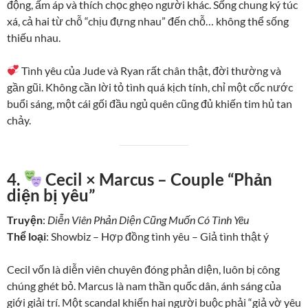
động, ấm áp và thích chọc ghẹo người khác. Sống chung ký túc
xá, cả hai từ chỗ “chịu đựng nhau” đến chỗ… không thể sống
thiếu nhau.
Tình yêu của Jude và Ryan rất chân thật, đời thường và
gần gũi. Không cần lời tỏ tình quá kịch tính, chỉ một cốc nước
buổi sáng, một cái gối đầu ngủ quên cũng đủ khiến tim hủ tan
chảy.
4.
Cecil × Marcus – Couple “Phản
diện bị yêu”
Truyện
:
Diễn Viên Phản Diện Cũng Muốn Có Tình Yêu
Thể loại
: Showbiz – Hợp đồng tình yêu – Giả tình thật ý
Cecil vốn là diễn viên chuyên đóng phản diện, luôn bị công
chúng ghét bỏ. Marcus là nam thần quốc dân, ánh sáng của
giới giải trí. Một scandal khiến hai người buộc phải “giả vờ yêu