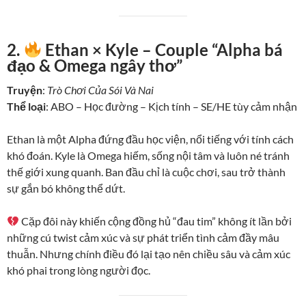
2.
Ethan × Kyle – Couple “Alpha bá
đạo & Omega ngây thơ”
Truyện
:
Trò Chơi Của Sói Và Nai
Thể loại
: ABO – Học đường – Kịch tính – SE/HE tùy cảm nhận
Ethan là một Alpha đứng đầu học viện, nổi tiếng với tính cách
khó đoán. Kyle là Omega hiếm, sống nội tâm và luôn né tránh
thế giới xung quanh. Ban đầu chỉ là cuộc chơi, sau trở thành
sự gắn bó không thể dứt.
Cặp đôi này khiến cộng đồng hủ “đau tim” không ít lần bởi
những cú twist cảm xúc và sự phát triển tình cảm đầy mâu
thuẫn. Nhưng chính điều đó lại tạo nên chiều sâu và cảm xúc
khó phai trong lòng người đọc.