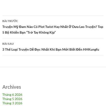
Điều
BÀI TRƯỚC
hướng
Truyện Mỹ Đam Nào Có Plot Twist Hay Nhất Ở Dưa Leo Truyện? Top
5 Bộ Khiến Bạn “Trở Tay Không Kịp”
bài
viết
BÀI SAU
3 Thể Loại Truyện Dễ Đọc Nhất Khi Bạn Mới Biết Đến HHKungfu
Archives
Tháng 6 2026
Tháng 5 2026
Tháng 3 2026