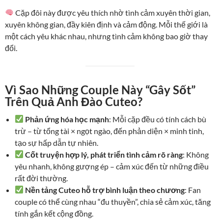
Cặp đôi này được yêu thích nhờ tình cảm xuyên thời gian,
xuyên không gian, đầy kiên định và cảm động. Mỗi thế giới là
một cách yêu khác nhau, nhưng tình cảm không bao giờ thay
đổi.
Vì Sao Những Couple Này “Gây Sốt”
Trên Quả Anh Đào Cuteo?
Phản ứng hóa học mạnh
: Mỗi cặp đều có tính cách bù
trừ – từ tổng tài × ngọt ngào, đến phản diện × minh tinh,
tạo sự hấp dẫn tự nhiên.
Cốt truyện hợp lý, phát triển tình cảm rõ ràng
: Không
yêu nhanh, không gượng ép – cảm xúc đến từ những điều
rất đời thường.
Nền tảng Cuteo hỗ trợ bình luận theo chương
: Fan
couple có thể cùng nhau “đu thuyền”, chia sẻ cảm xúc, tăng
tính gắn kết cộng đồng.