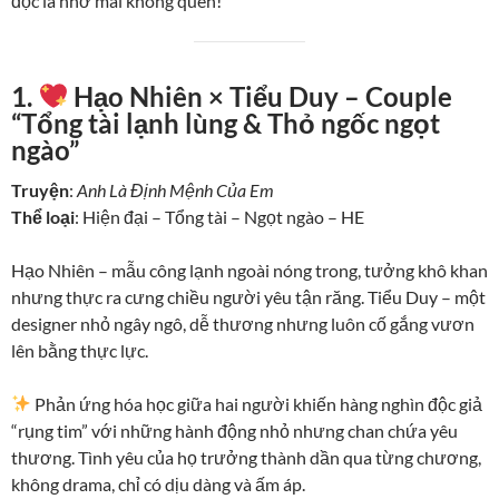
đọc là nhớ mãi không quên!
1.
Hạo Nhiên × Tiểu Duy – Couple
“Tổng tài lạnh lùng & Thỏ ngốc ngọt
ngào”
Truyện
:
Anh Là Định Mệnh Của Em
Thể loại
: Hiện đại – Tổng tài – Ngọt ngào – HE
Hạo Nhiên – mẫu công lạnh ngoài nóng trong, tưởng khô khan
nhưng thực ra cưng chiều người yêu tận răng. Tiểu Duy – một
designer nhỏ ngây ngô, dễ thương nhưng luôn cố gắng vươn
lên bằng thực lực.
Phản ứng hóa học giữa hai người khiến hàng nghìn độc giả
“rụng tim” với những hành động nhỏ nhưng chan chứa yêu
thương. Tình yêu của họ trưởng thành dần qua từng chương,
không drama, chỉ có dịu dàng và ấm áp.