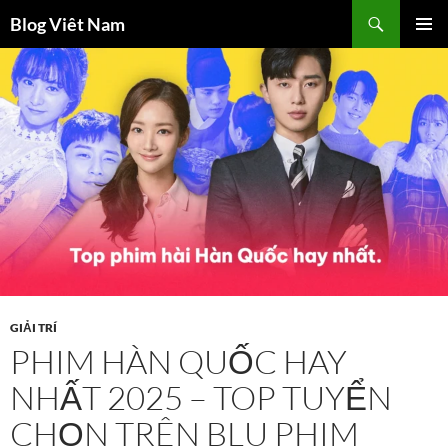
Chuyển
Tìm
Blog Viêt Nam
đến
kiếm
TRÌNH
nội
ĐƠN CƠ
dung
SỞ
GIẢI TRÍ
PHIM HÀN QUỐC HAY
NHẤT 2025 – TOP TUYỂN
CHỌN TRÊN BLU PHIM