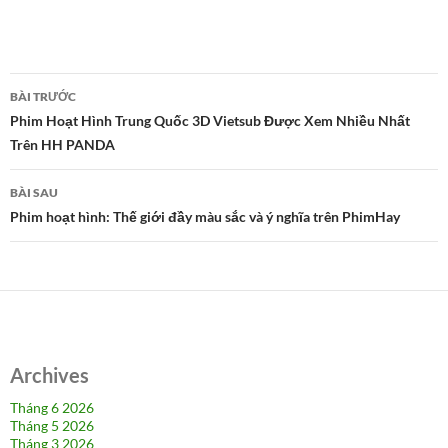
Điều
BÀI TRƯỚC
hướng
Phim Hoạt Hình Trung Quốc 3D Vietsub Được Xem Nhiều Nhất
Trên HH PANDA
bài
viết
BÀI SAU
Phim hoạt hình: Thế giới đầy màu sắc và ý nghĩa trên PhimHay
Archives
Tháng 6 2026
Tháng 5 2026
Tháng 3 2026