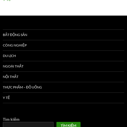
BẤT ĐỘNG SẢN
CÔNG NGHIỆP
DU LỊCH
NGOẠI THẤT
NỘI THẤT
THỰC PHẨM – ĐỒ UỐNG
Y TẾ
Tìm kiếm
TÌM KIẾM