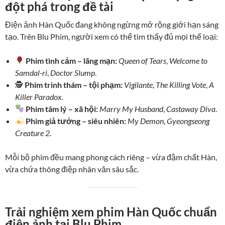
đột phá trong đề tài
Điện ảnh Hàn Quốc đang không ngừng mở rộng giới hạn sáng
tạo. Trên Blu Phim, người xem có thể tìm thấy đủ mọi thể loại:
Phim tình cảm – lãng mạn:
Queen of Tears
,
Welcome to
Samdal-ri
,
Doctor Slump
.
🕵️
Phim trinh thám – tội phạm:
Vigilante
,
The Killing Vote
,
A
Killer Paradox
.
Phim tâm lý – xã hội:
Marry My Husband
,
Castaway Diva
.
Phim giả tưởng – siêu nhiên:
My Demon
,
Gyeongseong
Creature 2
.
Mỗi bộ phim đều mang phong cách riêng – vừa đậm chất Hàn,
vừa chứa thông điệp nhân văn sâu sắc.
Trải nghiệm xem phim Hàn Quốc chuẩn
điện ảnh tại Blu Phim