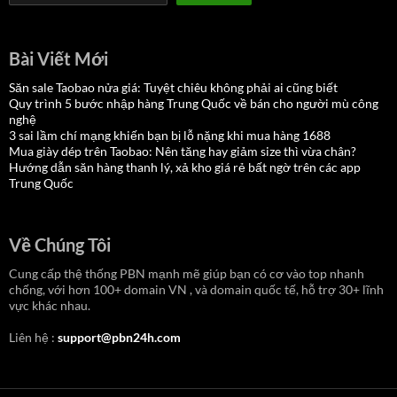
Bài Viết Mới
Săn sale Taobao nửa giá: Tuyệt chiêu không phải ai cũng biết
Quy trình 5 bước nhập hàng Trung Quốc về bán cho người mù công
nghệ
3 sai lầm chí mạng khiến bạn bị lỗ nặng khi mua hàng 1688
Mua giày dép trên Taobao: Nên tăng hay giảm size thì vừa chân?
Hướng dẫn săn hàng thanh lý, xả kho giá rẻ bất ngờ trên các app
Trung Quốc
Về Chúng Tôi
Cung cấp thệ thống PBN mạnh mẽ giúp bạn có cơ vào top nhanh
chống, với hơn 100+ domain VN , và domain quốc tế, hỗ trợ 30+ lĩnh
vực khác nhau.
Liên hệ :
support@pbn24h.com