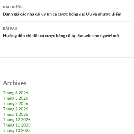
Điều
BÀI TRƯỚC
hướng
Đánh giá các nhà cái uy tín cá cược bóng đá: Ưu và nhược điểm
bài
BÀI SAU
viết
Hướng dẫn chi tiết cá cược bóng rổ tại Sunwin cho người mới
Archives
Tháng 6 2026
Tháng 5 2026
Tháng 3 2026
Tháng 2 2026
Tháng 1 2026
Tháng 12 2025
Tháng 11 2025
Tháng 10 2025