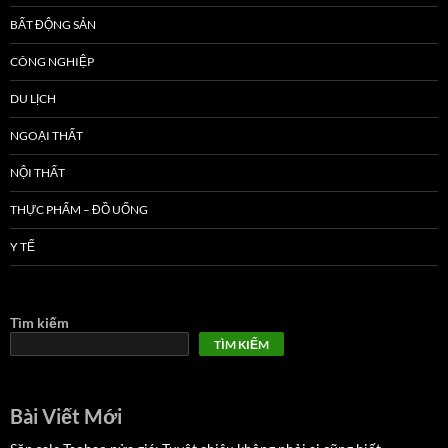
BẤT ĐỘNG SẢN
CÔNG NGHIỆP
DU LỊCH
NGOẠI THẤT
NỘI THẤT
THỰC PHẨM – ĐỒ UỐNG
Y TẾ
Tìm kiếm
TÌM KIẾM
Bài Viết Mới