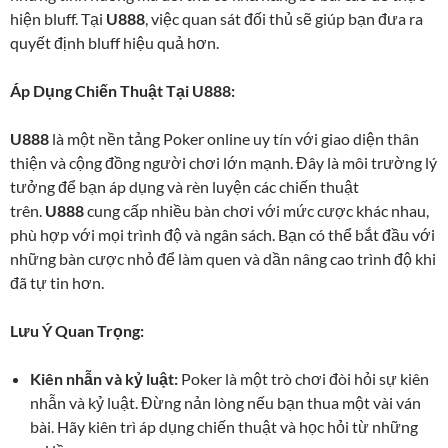
hiện bluff. Tại
U888
, việc quan sát đối thủ sẽ giúp bạn đưa ra
quyết định bluff hiệu quả hơn.
Áp Dụng Chiến Thuật Tại U888:
U888
là một nền tảng Poker online uy tín với giao diện thân
thiện và cộng đồng người chơi lớn mạnh. Đây là môi trường lý
tưởng để bạn áp dụng và rèn luyện các chiến thuật
trên.
U888
cung cấp nhiều bàn chơi với mức cược khác nhau,
phù hợp với mọi trình độ và ngân sách. Bạn có thể bắt đầu với
những bàn cược nhỏ để làm quen và dần nâng cao trình độ khi
đã tự tin hơn.
Lưu Ý Quan Trọng:
Kiên nhẫn và kỷ luật:
Poker là một trò chơi đòi hỏi sự kiên
nhẫn và kỷ luật. Đừng nản lòng nếu bạn thua một vài ván
bài. Hãy kiên trì áp dụng chiến thuật và học hỏi từ những