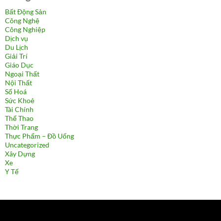
Bất Động Sản
Công Nghệ
Công Nghiệp
Dịch vụ
Du Lịch
Giải Trí
Giáo Dục
Ngoại Thất
Nội Thất
Số Hoá
Sức Khoẻ
Tài Chính
Thể Thao
Thời Trang
Thực Phẩm – Đồ Uống
Uncategorized
Xây Dựng
Xe
Y Tế