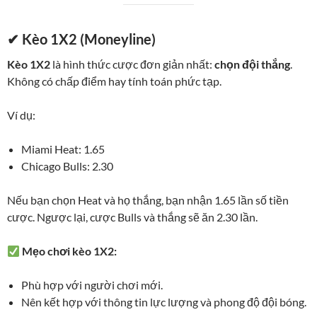
✔ Kèo 1X2 (Moneyline)
Kèo 1X2
là hình thức cược đơn giản nhất:
chọn đội thắng
.
Không có chấp điểm hay tính toán phức tạp.
Ví dụ:
Miami Heat: 1.65
Chicago Bulls: 2.30
Nếu bạn chọn Heat và họ thắng, bạn nhận 1.65 lần số tiền
cược. Ngược lại, cược Bulls và thắng sẽ ăn 2.30 lần.
Mẹo chơi kèo 1X2:
Phù hợp với người chơi mới.
Nên kết hợp với thông tin lực lượng và phong độ đội bóng.