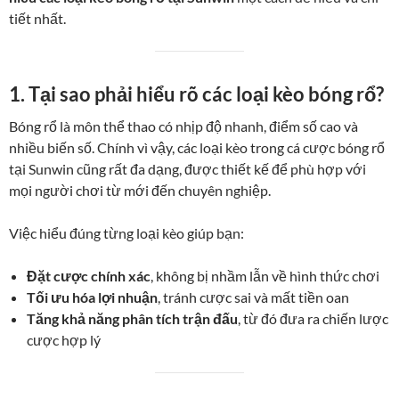
tiết nhất.
1. Tại sao phải hiểu rõ các loại kèo bóng rổ?
Bóng rổ là môn thể thao có nhịp độ nhanh, điểm số cao và
nhiều biến số. Chính vì vậy, các loại kèo trong cá cược bóng rổ
tại Sunwin cũng rất đa dạng, được thiết kế để phù hợp với
mọi người chơi từ mới đến chuyên nghiệp.
Việc hiểu đúng từng loại kèo giúp bạn:
Đặt cược chính xác
, không bị nhầm lẫn về hình thức chơi
Tối ưu hóa lợi nhuận
, tránh cược sai và mất tiền oan
Tăng khả năng phân tích trận đấu
, từ đó đưa ra chiến lược
cược hợp lý