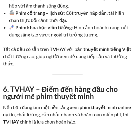
hộp với âm thanh sống động.
Phim cổ trang – lịch sử:
Cốt truyện hấp dẫn, tái hiện
chân thực bối cảnh thời đại.
Phim khoa học viễn tưởng:
Hình ảnh hoành tráng, nội
dung sáng tạo vượt ngoài trí tưởng tượng.
Tất cả đều có sẵn trên
TVHAY
với bản
thuyết minh tiếng Việt
chất lượng cao, giúp người xem dễ dàng tiếp cận và thưởng
thức.
6. TVHAY – Điểm đến hàng đầu cho
người mê phim thuyết minh
Nếu bạn đang tìm một nền tảng xem
phim thuyết minh online
uy tín, chất lượng, cập nhật nhanh và hoàn toàn miễn phí, thì
TVHAY
chính là lựa chọn hoàn hảo.