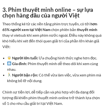
3. Phim thuyết minh online – sự lựa
chọn hàng đầu của người Việt
Theo thống kê từ các nền tảng phim trực tuyến, có tới
hơn
65% người xem tại Việt Nam
chọn phiên bản
thuyết minh
thay vì vietsub khi xem phim nước ngoài. Điều này không quá
khó hiểu khi xét đến thói quen giải trí của phần lớn khán giả
Việt:
Người lớn tuổi:
Ưa chuộng hình thức nghe hơn đọc.
Gia đình:
Phim thuyết minh dễ theo dõi khi xem cùng
nhau.
Người bận rộn:
Có thể vừa làm việc, vừa xem phim mà
không bỏ lỡ nội dung.
Chính sự tiện lợi, dễ tiếp cận và phù hợp với đa dạng đối
tượng đã khiến phim thuyết minh online trở thành lựa chọn
số 1 cho nhu cầu giải trí tại Việt Nam.