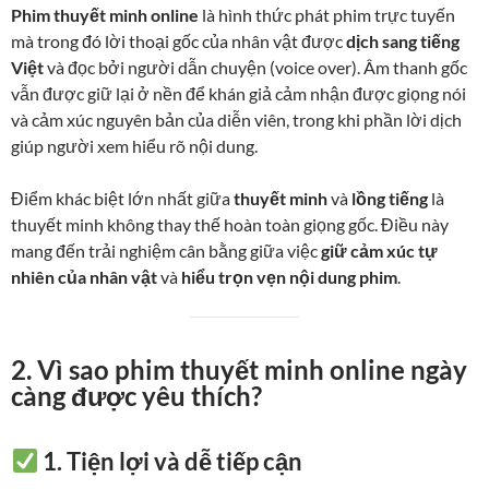
Phim thuyết minh online
là hình thức phát phim trực tuyến
mà trong đó lời thoại gốc của nhân vật được
dịch sang tiếng
Việt
và đọc bởi người dẫn chuyện (voice over). Âm thanh gốc
vẫn được giữ lại ở nền để khán giả cảm nhận được giọng nói
và cảm xúc nguyên bản của diễn viên, trong khi phần lời dịch
giúp người xem hiểu rõ nội dung.
Điểm khác biệt lớn nhất giữa
thuyết minh
và
lồng tiếng
là
thuyết minh không thay thế hoàn toàn giọng gốc. Điều này
mang đến trải nghiệm cân bằng giữa việc
giữ cảm xúc tự
nhiên của nhân vật
và
hiểu trọn vẹn nội dung phim
.
2. Vì sao phim thuyết minh online ngày
càng được yêu thích?
1. Tiện lợi và dễ tiếp cận