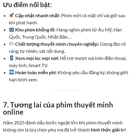
Ưu điểm nổi bật:
Cập nhật nhanh nhất:
Phim mới có mặt chỉ vài giờ sau
khi phát hành.
Kho phim khổng lồ:
Hàng nghìn phim từ Âu Mỹ, Hàn
Quốc, Trung Quốc, Nhật Bản…
Chất lượng thuyết minh chuyên nghiệp:
Giọng đọc rõ
ràng, tự nhiên, sát nội dung.
Xem mọi lúc mọi nơi:
Hỗ trợ mượt mà trên điện thoại,
máy tính, Smart TV.
Hoàn toàn miễn phí:
Không yêu cầu đăng ký, không giới
hạn lượt xem.
7. Tương lai của phim thuyết minh
online
Năm 2025 đánh dấu bước ngoặt lớn khi phim thuyết minh
không còn là lựa chọn phụ mà đã trở thành
hình thức giải trí