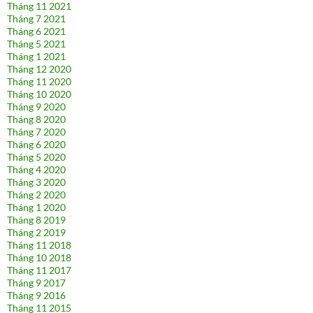
Tháng 11 2021
Tháng 7 2021
Tháng 6 2021
Tháng 5 2021
Tháng 1 2021
Tháng 12 2020
Tháng 11 2020
Tháng 10 2020
Tháng 9 2020
Tháng 8 2020
Tháng 7 2020
Tháng 6 2020
Tháng 5 2020
Tháng 4 2020
Tháng 3 2020
Tháng 2 2020
Tháng 1 2020
Tháng 8 2019
Tháng 2 2019
Tháng 11 2018
Tháng 10 2018
Tháng 11 2017
Tháng 9 2017
Tháng 9 2016
Tháng 11 2015