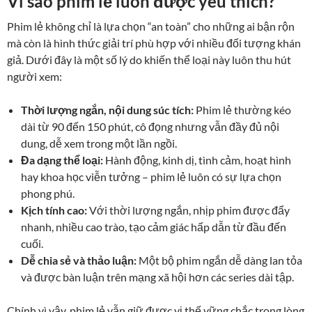
Vì sao phim lẻ luôn được yêu thích?
Phim lẻ không chỉ là lựa chọn “an toàn” cho những ai bận rộn
mà còn là hình thức giải trí phù hợp với nhiều đối tượng khán
giả. Dưới đây là một số lý do khiến thể loại này luôn thu hút
người xem:
Thời lượng ngắn, nội dung súc tích:
Phim lẻ thường kéo
dài từ 90 đến 150 phút, cô đọng nhưng vẫn đầy đủ nội
dung, dễ xem trong một lần ngồi.
Đa dạng thể loại:
Hành động, kinh dị, tình cảm, hoạt hình
hay khoa học viễn tưởng – phim lẻ luôn có sự lựa chọn
phong phú.
Kịch tính cao:
Với thời lượng ngắn, nhịp phim được đẩy
nhanh, nhiều cao trào, tạo cảm giác hấp dẫn từ đầu đến
cuối.
Dễ chia sẻ và thảo luận:
Một bộ phim ngắn dễ dàng lan tỏa
và được bàn luận trên mạng xã hội hơn các series dài tập.
Chính vì vậy, phim lẻ vẫn giữ được vị thế vững chắc trong lòng