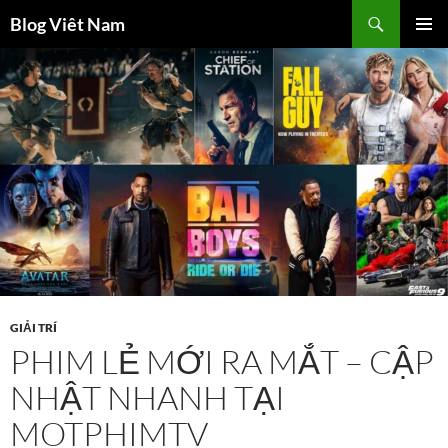
Chuyển
Tìm
Blog Viêt Nam
đến
kiếm
TRÌNH
nội
ĐƠN CƠ
dung
SỞ
GIẢI TRÍ
PHIM LẺ MỚI RA MẮT – CẬP
NHẬT NHANH TẠI
MOTPHIMTV