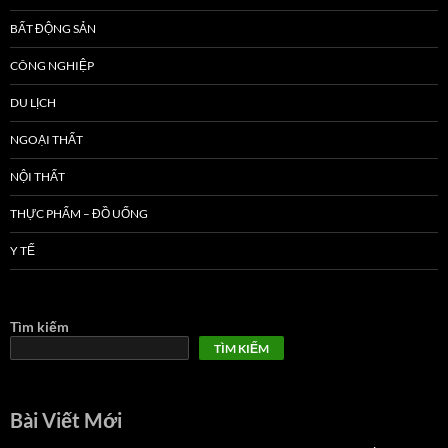
BẤT ĐỘNG SẢN
CÔNG NGHIỆP
DU LỊCH
NGOẠI THẤT
NỘI THẤT
THỰC PHẨM – ĐỒ UỐNG
Y TẾ
Tìm kiếm
TÌM KIẾM
Bài Viết Mới