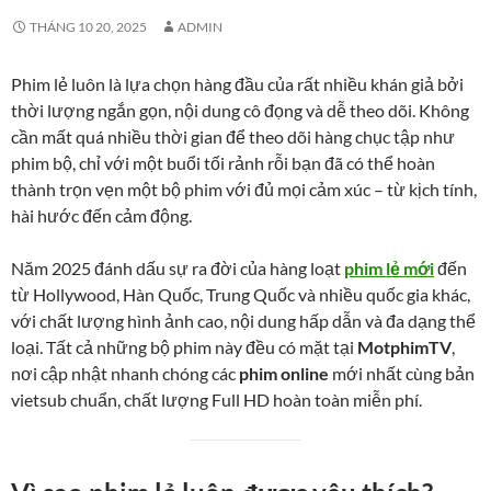
THÁNG 10 20, 2025
ADMIN
Phim lẻ luôn là lựa chọn hàng đầu của rất nhiều khán giả bởi
thời lượng ngắn gọn, nội dung cô đọng và dễ theo dõi. Không
cần mất quá nhiều thời gian để theo dõi hàng chục tập như
phim bộ, chỉ với một buổi tối rảnh rỗi bạn đã có thể hoàn
thành trọn vẹn một bộ phim với đủ mọi cảm xúc – từ kịch tính,
hài hước đến cảm động.
Năm 2025 đánh dấu sự ra đời của hàng loạt
phim lẻ mới
đến
từ Hollywood, Hàn Quốc, Trung Quốc và nhiều quốc gia khác,
với chất lượng hình ảnh cao, nội dung hấp dẫn và đa dạng thể
loại. Tất cả những bộ phim này đều có mặt tại
MotphimTV
,
nơi cập nhật nhanh chóng các
phim online
mới nhất cùng bản
vietsub chuẩn, chất lượng Full HD hoàn toàn miễn phí.